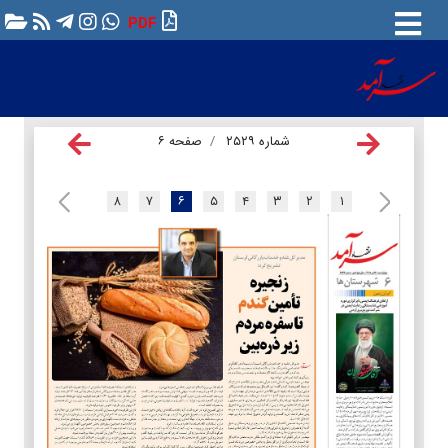
PDF
شماره ۲۵۲۹
صفحه ۶
۸
۷
۶
۵
۴
۳
۲
۱