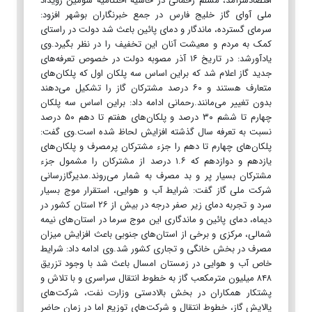
اقتصادسرآمد، مسلم رحمانی در حاشیه اختتامیه سومین رویداد
ملی آوای گاز خلیج فارس در جمع خبرنگاران بوشهر افزود:
سرمای گسترده، ماندگار و دمای پائین باعث شد دولت در راستای
کمک به مردم و معیشت آنان این تخفیف را در نظر بگیرد.وی
یادآورشد: در تاریخ ۱۶ آذر مصوبه دولت در خصوص تعرفه‌های
جدید گاز اعلام شد که براین اساس سه پلکان اول که پلکان‌های
متعارف هستند و ۶۰ درصد مشترکان گاز را تشکیل می‌دهند
بدون تغییر می‌مانند.رحمانی ادامه داد: براین اساس سه پلکان
چهارم تا ششم ۳۰ درصد و پلکان‌های هفتم تا دهم ۵۰ درصد
نسبت به تعرفه سال گذشته افزایش لحاظ شده است.وی گفت:
پلکان‌های چهارم تا دهم را جزء مشترکان پرمصرف و پلکان‌های
یازدهم و دوازدهم که ۱.۶ درصد از مشترکان را مشمول جزء
مشترکان بسیار پر و بد مصرف به شمار می‌روند.مدیرگازرسانی
شرکت ملی گاز گفت: شرایط آب و هوایی، استقرار موج بسیار
سرد و تجربه دمای زیر صفر درجه در بیش از ۲۶ استان کشور در
دیماه، دمای پائین و ماندگاری این موج سرما در استان‌های نیمه
شمالی، مرکزی و برخی از استان‌های جنوبی باعث افزایش میزان
مصرف در بخش خانگی و تجاری کشور شد.وی ادامه داد: شرایط
خاص آب و هوایی در زمستان امسال باعث شد با وجود تزریق
۸۴۸ میلیون مترمکعب گاز به خطوط انتقال سراسری و با تلاش و
پشتکار همکاران در بخش بالادستی وزارت نفت، شرکت‌های
پالایش گاز، خطوط انتقال و شرکت‌های توزیع اما در زمان حاضر