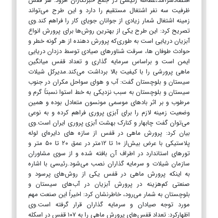
اقتصادسرآمد،عطاالله رئیسی در جمع خبرنگاران افزود: هر قفس
ظرفیت سه نفر اشتغال مستقیم را دارد و این طرح می‌تواند
زمینه اشتغال شمار زیادی از جوانان جویای کار را فراهم کند.وی
تصریح کرد: این طرح یکی از بهترین روش‌ها برای پرورش انواع
آبزیان دریایی است به طوری‌که پرورش دهنده از هر گونه خطر و
حوادث طوفان ها، سرقت شناورهای صیادی توسط دزدان دریایی
ایمن است و براساس سرمایه گذاری و تعداد قفس میانگین
ماهی پرورشی را با کیفیت بالا برداشت می‌کند.مدیرکل شیلات
سیستان و بلوچستان گفت: آب و هوای سواحل مکران در جنوب
سیستان و بلوچستان به سبب نزدیکی به خط استوا نسبتاً گرم و
مرطوب و بر اثر بادهای موسمی مونسون متعادل بوده و همین
وضعیت زمینه لازم را برای آبزی پروری فراهم کرده و به نوعی
می‌توان گفت چابهار و کنارک بهشت آبزی پروری ایران است.وی
بیان کرد: پرورش ماهی در قفس از سازه های دایره‌ای لوله
پلاستیکی با عرض بیش‌از ۱۰ تا ۱۲متر در عمق ۲۰ تا ۵۰ متر و
تورهای استاندارد در اطراف آن بافته شده و از سوی مشاوران
سازمان شیلات و سرمایه گذاران نصب می‌شود.رئیسی با اشاره
به اینکه پرورش ماهی در قفس یکی از روش‌های پرسود و
صنعتی کم‌هزینه در پرورش آبزیان در آب‌های سیستان و
بلوچستان به شمار می‌رود، خاطرنشان کرد: اخیراً این صنعت مهم
مورد توجه صیادان و سرمایه گذاران قرار گرفته است.وی
اظهارکرد: تعداد قفس‌های پرورش ماهی را به ۱۰۷ قفس در اسکله