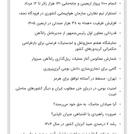
انجام ۱۱۰۰ پرواز اربعینی و جابه‌جایی ۱۴۱ هزار زائر تا ۱۲ مرداد
استقرار تیم‌ نظارتی سازمان هواپیمایی کشوری در فرودگاه نجف
افزایش ظرفیت «هما» به ۳۸ هزار صندلی در اربعین ۱۴۰۵
قدردانی معاون اول رئیس‌جمهور از مدیرعامل راه‌آهن
نمایشگاه هفتم حمل‌ونقل و لجستیک؛ فرصتی برای بازطراحی
حکمرانی کریدورهای کشور
شمارش معکوس آغاز عملیات ریل‌گذاری راه‌آهن سبزوار
گامی برای تجاری‌سازی دانش بومی آبزی‌پروری
تهران- مسقط در آستانه توافق برای هرمز
امنیت بومی در دریای خزر مطلوب ایران و دیگر کشورهای ساحلی
است
آیا صیادان جاسک به حق خود می‌رسند؟
ضرورت راهبردی یا اشتباهی جبران ناپذیر؟
رشد ۷ درصدی صید آبزیان کشور در سال ۱۴۰۴
بندر صیادی کیاشهر؛ زیرساخت پشتیان آبزی پروری دریایی در