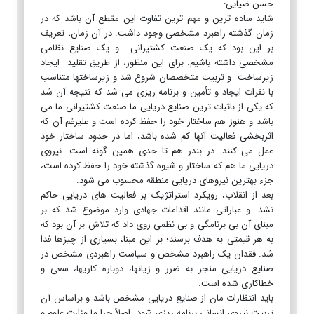
حسن ضیایی:
شاید ساده ترین و مهم ترین تفاوت این مقطع آن باشد که در
زمان گذشته راهبرد مشخصی وجود داشت. در آن زمان، تعریف
بر این بود که یک صنعت کشتیرانی و یک صنایع نظامی
مشخصی داشته باشیم. برای این منظور، از طریق تقلید ایجاد
زیرساخت و تربیت متخصصان شروع شد و زیرساختها متناسب
با نفرات ایجاد و تأمین و برنامه ریزی می شد که نتیجه آن شد
که یکی از باثبات ترین صنایع دریایی ما صنعت کشتیرانی ما می
باشد و هنوز هم ساختار خود را حفظ کرده است و علیرغم آن که
اثربخشی فعالیت آنها کم شده باشد، اما در حدود ساختار خود
عمل می کنند. در بندر هم تا حدی همین گونه است. نیروی
دریایی ما هم که ساختار و شیوه گذشته خود را حفظ کرده است،
جزء بهترین نیروهای دریایی منطقه محسوب می شود.
بعد از انقلاب، رویکرد استراتژیک بر فعالیت های دریایی حاکم
نشد. و عباراتی مانند اقدامات جهادی وارد موضوع شد که بر
مبنای آن بی برنامگی و بی نظمی روی داد که تلاش بر آن بود که
به هر قیمتی به هدف برسند؛ بر این مبنا، بسیاری از چیزها فدا
شد. فقدان یک راهبرد مشخص و سیاست راهبردی مشخص در
صنایع دریایی منجر به ضرر و زیانها، دوباره کاریها، سعی و
خطاکاری شده است.
باید انتظارات مان از صنایع دریایی مشخص باشد و براساس آن
تربیت نیروی انسانی برنامه ریزی شود. اصلاً چرا ما وزارت علوم و