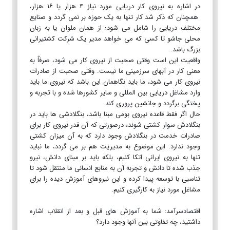
در اشاره به نیروی کار دریایی مورد نیاز ۴ هزار یا ۱۶ هزار،
همچنان که ذکر شد کار تنها به یک حوزه بر نمی گردد و صنایع
مختلف دریایی را شامل می شود؛ از همان ملوان یا به زبان
محلی جاشو تا کسی که می خواهد مدیر یک شرکت کشتیرانی
بزرگ باشد.
واقعیت این است وقتی صحبت از نیروی کار می شود، صرفاٌ به
معنی کار در آبهای سرزمینی ما نیست. وقتی صحبت از صادرات
نیروی کار می شود، ما باید نگاهمان این باشد که نیروی ما باید
وارد مشاغل دریایی بین المللی و سایر کشورها شده و با تجربه و
پختگی برگردد و جانشین پروری کند.
حال اگر فقط قاعده نیروی بومی مبنا باشد، بنگلادشی ها باید در
بنگلادش سوار کشتی شوند، درصورتی که آن قدر نیروی کار برای
صادرات خدمت در بنگلادش وجود دارد که به آن میزان کشتی
وجود ندارد. این موضوع به مدیریت هم بر می گردد، ما نباید
تنها به نیروی ایرانی اتکا کنیم، بلکه باید بر مبنای دانش، نیرو
جذب شده تا دانش و تجربه آن به منابع انسانی ما منتقل شود تا
تناسبی با توسعه پیدا کرده و این نیروهای آموزش دیده را برای
مشاغل مورد نیاز به کارگیری کنیم.
اقتصادسرآمد: شما به آموزش های قبل و بعد از انقلاب اشاره
داشتید، چه تفاوتی بین آنها وجود دارد؟