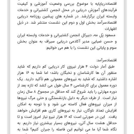
اقتصاددرياپايه با موضوع بررسی وضعیت آموزشی و کیفیت
فرآیندهای آموزش دریایی در محل انجمن کشتیرانی و خدمات
وابسته ایران برگزارشد. در شماره های پیشین روزنامه دریایی
اقتصادسرآمد بخش اول و دوم این نشست منتشر شد. در ذیل
اظهارات
مسعود پُل مه، دبیرکل انجمن کشتیرانی و خدمات وابسته ایران
و حسن ضیایی مدیر آکادمی دریایی سیراف به عنوان بخش
سوم و پایانی اين نشست را با هم می خوانیم:
اقتصادسرآمد:
طبق آمار دولت ۴ هزار نیروی کار دریایی کم داریم که شاید
منظور آن ها کارشناسان و نخبگان باشد؛ اما شما به ۱۶ هزار
اشاره داشتید که شاید به نیروهای معمولی هم تأکید دارید. یک
دوره معمول برای کارشناسی ۴ سال طول می کشد که تازه بعد از
دوره مهارتی را باید شروع کند که حداقل در مجموع ۸ سال زمان
نیاز است. از طرف دیگر به دلیل بازنشستگی و حتی مرگ نیروها
از میزان نیروهای فعال کاسته می شود و با توجه به امکان
افزایش تعداد ناوگان، نیاز به نیروهای کاری هم افزایش خواهد
یافت. این در صورتی است که ۱۶ هزار نیرو نیاز امروز است و تا
حداقل هشت سال آتی، نیروهای بسیار بیشتری نیاز داریم. به
نگاه شما آیا ما می توانیم این فاصله را جبران کنیم؟ شما به