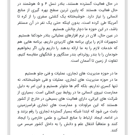
در حال فعالیت گسترده هستند، بنادر نسل ۴ و ۵ هوشمند در
حال فعالیت هستند که پایین ترین سطح بهره گیری از منابع
انسانی را نیاز دارد. خوشبختانه یک کشتی سفری را از کره تا
آمریکا طی کرده است، بدون اینکه حتی یک نفر در آن مستقر
باشد، در این حوزه ما دچار چالش هستیم.
در عین حال، الان در نرم افزارهای عملیاتی بنادر خودکفا هستیم.
تجهیزات لازم را برای برنامه های کاربردی داریم، برنامه هایی هم
که خدمات لازم را به ما ارائه بدهند را داریم ولی اگر بخواهیم
خودمان را با بندر روتردام، بندر سنگاپور و شانگهای مقایسه کنیم،
تفاوت از زمین تا آسمان است.
ما در حوزه مدیریت های تجاری، عملیات و فنی جلو هستیم
ما در حوزه مدیریت های تجاری، عملیات و فنی خوشبختانه، نه
تنها کسری نداریم، بلکه گام ها جلوتر هستیم و این امر به دلیل
ممارست نیروی انسانی ما در روابط بین المللی است. بسیاری از
شرکت های ایرانی، دارای فعالیت های بسیطی در خارج از کشور
هستند که این مراودات و ممارست های تجاری فراسرزمینی
باعث می شود که ابتدا شبکه بسیار گسترده تجاری را رقم بزنند و
در ادامه، ایجاد ارتباط با منابع انسانی و علمی خارجی را ایجاد
کنند و متعاقباً انتقال علم و دانش را به داخل کشور میسر می
کنند.