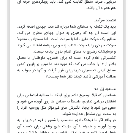
دریایی، صرف منطق کفایت نمی کند، باید رویکردهای حرفه ای
هم همراه آن باشد.
اقتصاد سرآمد:
باید یک تکمله به سخنان شما درباره اقدامات جهادی اضافه گردد،
این است آن چه که رهبری به عنوان جهادی مطرح می کند،
منظور یک حرکت دقیق، اما با سرعت است. اما مسئولان، معمولاً
حرکت جهادی را با حرکت شتاب زده و بی برنامه اشتباه می گیرند
و فرمایشات رهبری به معنای اقدام بدون برنامه نیست.
کشتیرانی اعلام کرده است که برای افسری، داوطلبان با معدل
بالاتر از ۱۴ را جذب می کند، که مورد نقد ما مبنی بر پایین آمدن
سطح کیفی تحصیلی دریانوردی قرار گرفت و آنها در جواب به
عدالت آموزشی تأکید کردند نظر شما چیست؟
مسعود پُل مه:
همانطور که قبلاً توضیح دادم برای اینکه ما مطالبه اجتماعی برای
اشتغال دریایی نداریم، طبیعتاً به حداقل ها روی آورده می شود و
سعی می شود با ایجاد انگیزش های غیرمؤثر مثل بورسیه افراد را
به سمت این مشاغل هدایت شوند.
در واقع اگر ما فرهنگ لازم متناسب با شعور و فهم در دریا را به
وجود آوریم و همراه با آن مزیت های رقابتی برای کسب آن
شغل ایجاد کنیم و افراد امکان قیاس بین مشاغل خشکی مورد