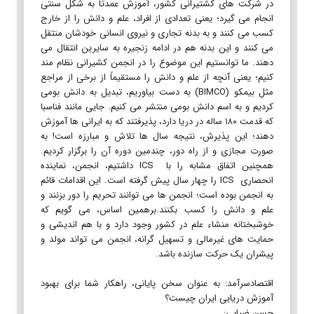
در شرکت های کشتیرانی کشور، آموزش عمدتاً به شکل سنتی
انجام می گیرد؛ یعنی تعدادی از افراد، علم و دانش را از خارج
کسب می کنند و به بدنه تجاری و نیروی انسانی خودشان منتقل
می کنند و این بدنه هم در ادامه زنجیره به سایرین انتقال می
دهند. ما توانستیم این موضوع را در انجمن کشیرانی نظام مند
کنیم؛ یعنی آنچه از علم و دانش را مستقیماً از برخی از مراجع
مثل بیمکو (BIMCO) به دست بیاوریم، تبدیل به دانش بومی
کردیم و به اسم دانش بومی منتشر می کنیم. جایی مانند فناسبا
که قدمت ۱۸۰ ساله در دریا دارد، پذیرفتند که به ایرانی ها آموزش
دهند؛ این پذیرش، نتیجه سال ها تلاش و مبارزه است! به
صورت مجازی و از راه دور، چندمین دوره آن را برگزار کردیم.
همچنین اتفاق مشابه را با ICS داشتیم، انجمن، نماینده
انحصاری ICS را چهار سال پیش گرفته است. این اقدامات قائم
به انجمن بوده است؛ انجمن ها می توانند تحریم را دور بزنند و
علم و دانش را کسب بکنند.برهمین اساس، می گویم که
خوشبختانه منشاء علم در کشور وجود دارد و با هم اندیشی و
حمایت های غیرمالی و تسهیل گرانه، انجمن می تواند مولد و
پیشران یک حرکت سازنده باشد.
اقتصادسرآمد: به عنوان سخن پایانی، راهکار شما برای بهبود
آموزش دریایی ایران چیست؟
حسن ضیایی: