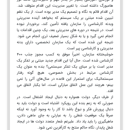
هامبورگ داشته است. با تغییر مدیریت این اقدام متوقف شد.
آن اقدام قائم به نگاه و تصمیم یک مدیر بوده است. از یک نظم
تبیین شده مبتنی بر یک سیستم که بخواهد آینده مدیریتی
وبدنه کارشناسی را سازمان یافته تأمین کند، برخوردار نبوده
است. در نتیجه در دوره های مدیریتی بعد، یک چنین اقدامات یا
انجام نمی گیرد و یا به شکل بسیار ضعیف تری انجام می شود.
نتیجه این شده است که یک سازمان تخصصی، دارای بدنه
مدیریتی و کارشناسی پیر است.
خوشبختانه سازمان، اخیراً موفق به کسب مجوز جذب ۴۰۰
کارشناس شده است. حال آیا این اقدام جدید مبتنی بر تفکر یک
مدیر است یا بر مبنای یک تفکر سیستمی؟ بنده به عنوان یک
کارشناس مرتبط در بخش خصوصی، هیچ گونه رفتار
سیستماتیک برای استمرار این قاعده در سال‌های آتی را نمی
بینم؛ هرچند این عمل اتفاق مبارکی است، اما یکبار اتفاق می
افتد.
از طرف دیگر، دولت همواره به دنبال ایجاد اشتغال است. در
صورتی که به زعم بنده این رویکرد اشتباه است و دولت باید به
دنبال پرورش فکر و نبوغ باشد تا کار را به وجود آورد نه اینکه
صرفاً یک موقعیت شغلی را. به عبارتی به جای ماهی دادن،
ماهیگیری را باید یاد داد. علیرغم شعار متعدد دولت ها در ایجاد
شغل پایدار، نگاه حاکم منتج به کارآفرین نمی شود.