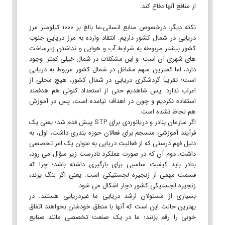
از منافع آنها دفاع کند.
نکته دیگر، درخصوص منابع انسانی،ما بالغ بر ۱۰۰۰ کیلومتر مرز
دریایی در شمال کشور داریم. انتقاد وارده به مرز دریایی جنوب
کشور بیشتر مربوطه به شرایط آب و هوایی و نداشتن زیرساخت
های شهری آن است و این مشکلات در شمال خیلی کمتر وجود
دارد، اما کمترین سهم مشاغل در شمال کشور مربوط به دریایی
است؛ تقریباً گردشگری دریایی در شمال کشور، هیچ محلی از
اعراب ندارد. پس شاهدیم حتی از استعداد کنونی هم هدفمند
استفاده نکردیم و چون در اهداف نیامده است، پس در آموزش
هم لحاظ نشده است.
اگر سازمان بنادر و دریانوردی برای STP پیش قدم شد؛ یعنی یک
فرآیند آموزشی منسجم برای فعالان حوزه بندری داشت، اول، به
دلیل فهم درستی که از فعالیت دریایی به عنوان یک امر تخصصی
داشت. دوم آن که در صورت عملکرد نادرست زیر سؤال می رود،
بنادر باید کیفیت مناسبی برای بارگیری داشته باشد؛ چرا که
قسمت مهمی از زنجیره لجستیکی است. یعنی اگر لنگ یزند،
زنجیره لجستیکی کشور دچار اشکال می شود.
بسیاری از مسئولان ارشد دریایی ما غیردریایی هستند. در
بهترین حالت این است که آنها با منطق خودشان بخواهند اتفاق
خوبی را رقم بزنند؛ ما در یک صنعت تخصصی مانند صنایع