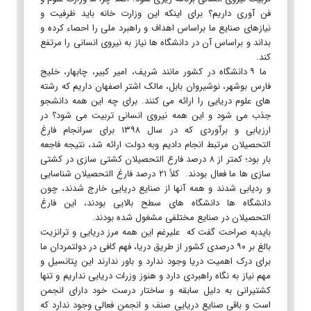
فن آوری داریم؟ برای اینکه این وزارت خانه باید ظرفیت و
نیازهای صنایع ما براساس اهداف و راهبرد ملی را احصاء کرده و
بداند و براساس آن در دانشگاه ها نیاز به نیروی انسانی را مرتفع
کند.
ما ۹ دانشگاه در کشور مانند شریف، امیر کبیر، چابهار، خلیج
فارس بوشهر، نوشیروان بابل، مالک اشتر اصفهان داریم که رشته
های علوم دریایی را ارائه می کنند. برای چه این همه دانشجو
جذب می شود و این همه نیروی انسانی تربیت می شود؟ در
ارزیابی و برآوردی که در سال ۱۳۹۸ برای سرانجام فارغ
التحصیلان مرتبط انجام دادیم وبه دولت ارائه شد، نتیجه فاجعه
بار بود؛ کمتر از ۸ درصد فارع التحصیلان کشتی سازی در کشتی
سازی ها ما فعال بودند. کلاً ۲۱ درصد فارغ التحصیلان شناسایی
و ردیابی شدند و همه آنها از صنایع دریایی خارج شدند، چون
دانشگاه ها دانشگاه های سطح بالایی بودند، این فارغ
التحصیلان در صنایع مختلفی مشغول شده بودند.
بایدبه صراحت گفت که علیرغم این همه مرز دریایی و ترانزیت
بالغ بر ۹۰ درصدی کشور از طریق دریا، فهم کافی در دولتمردان ما
برای درک اهمیت دریا وجود ندارد و باور ندارند این پتانسیل و
مهم نیاز به نگاه راهبردی دارد و هنوز وزرات دریایی نداریم و تنها
کشتیرانی به دلیل سابقه و ساختار درست خود دارای انجمن
است و باقی صنایع دریایی صنف و انجمن فعالی وجود ندارد که