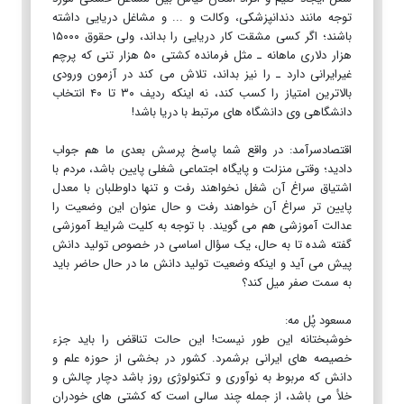
توجه مانند دندانپزشکی، وکالت و ... و مشاغل دریایی داشته
باشند؛ اگر کسی مشقت کار دریایی را بداند، ولی حقوق ۱۵۰۰۰
هزار دلاری ماهانه ـ مثل فرمانده کشتی ۵۰ هزار تنی که پرچم
غیرایرانی دارد ـ را نیز بداند، تلاش می کند در آزمون ورودی
بالاترین امتیاز را کسب کند، نه اینکه ردیف ۳۰ تا ۴۰ انتخاب
دانشگاهی وی دانشگاه های مرتبط با دریا باشد!
اقتصادسرآمد: در واقع شما پاسخ پرسش بعدی ما هم جواب
دادید؛ وقتی منزلت و پایگاه اجتماعی شغلی پایین باشد، مردم با
اشتیاق سراغ آن شغل نخواهند رفت و تنها داوطلبان با معدل
پایین تر سراغ آن خواهند رفت و حال عنوان این وضعیت را
عدالت آموزشی هم می گویند. با توجه به کلیت شرایط آموزشی
گفته شده تا به حال، یک سؤال اساسی در خصوص تولید دانش
پیش می آید و اینکه وضعیت تولید دانش ما در حال حاضر باید
به سمت صفر میل کند؟
مسعود پُل مه:
خوشبختانه این طور نیست! این حالت تناقض را باید جزء
خصیصه های ایرانی برشمرد. کشور در بخشی از حوزه علم و
دانش که مربوط به نوآوری و تکنولوژی روز باشد دچار چالش و
خلأ می باشد، از جمله چند سالی است که کشتی های خودران