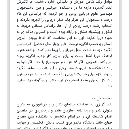
عوامل رشد شامل آموزش و انگیزش اشاره داشتید. اما انگیزش
ابعاد گسترده دارد؛ ما در دانشکده امیرکبیر و بین دانشجویان
مهندسی علوم دریایی پرس و جو کردیم که براساس آن ۷۵
درصد دانشجویان آن هرگز یک سفر دریایی را تجربه نکردند و
انتخاب رشته درصد زیادی از آن ها، براساس مسائل مربوط به
کنکور و پیشنهاد مشاور و رایانه بوده است و کمترین علاقه ای به
حوزه دریا ندارند. این به این معناست که نقاط ورودی نیروی
انسانی برحسب انگیزه نیست. طی چهار سال تحصیل کارشناسی
انگیزه لازم به سمت شغل دریایی را پیدا نمی کنند. جامعه هم با
فرهنگ دریا آشنا نیست و برای نیروی کار جدید انگیزه ایجاد
نمی کند. همچنین اگر ۱۶ هزار نفر مورد نیاز را حتی اگر بتوانیم
وارد دانشکده ها کنیم، درصد زیادی از آن ها، نمی توانند انگیزه
و توان لازم برای فعالیت دریایی را کسب کنند، بنا به مراتب فوق
و در کل، بحران منابع انسانی دریایی کشور را چگونه باید تحلیل
کرد.
مسعود پُل مه:
باید گریزی به اقدامات سازمان بنادر و و دریانوردی به عنوان
متولی بندر و دریا بزنم. سازمان بنادر و دریانوردی در مقطعی
اقدام شایسته ای را در اعزام دانشجو به دانشگاه های مطرح
جهان مانند دانشگاه مالمو برای کسب دانش، تخصص و مهارت
و تورهای آموزشی بسیار در بنادر مهم و تأثیرگذاری مانند تور