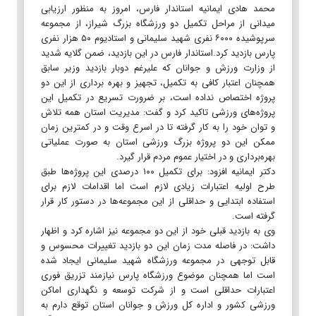
محمد هادی ایمانیه استاندار فارس، امروز به منظور ارزیابی
میدانی از مراحل تکمیل دو ورزشگاه بزرگ شیراز، از مجموعه
سرپوشیده ۶۰۰۰ نفری شهید سلیمانی و استادیوم ۵۰ هزار نفری
پارس بازدید کرد.استاندار فارس در این بازدید، ضمن گلایه شدید
از وزارت ورزش و جوانان که علیرغم دوبار بازدید وزیر سابق
همچنان اعتبار کافی به تکمیل، تجهیز و بهره برداری از این دو
پروژه اختصاص نداده است، بر ضرورت تسریع در تکمیل این
پروژه‌های ورزشی تاکید کرد و گفت: مدیریت استان همه تلاش
و توان خود را به کار گرفته تا در اسرع وقت و در کمترین زمان
ممکن این دو پروژه بزرگ ورزشی استان به صورت عملیاتی
بهره‌برداری و در اختیار عموم مردم قرار گیرد.
دکتر ایمانیه افزود: برای تکمیل ۱۰۰ درصدی این پروژه‌ها طبق
طرح اولیه اعتبارات زیادی لازم است اما اقدامات لازم برای
استفاده ابتدایی و حداقلی از این مجموعه‌ها در دستور کار قرار
گرفته است.
وی به بازدید قبلی خود از این دو مجموعه نیز اشاره کرد و اظهار
داشت: در فاصله مدت زمان این دو بازدید تغییرات محسوس و
قابل توجهی در مجموعه ورزشگاه شهید سلیمانی ایجاد شده
است اما همچنان موضوع ورزشگاه پارس نیازمند تزریق فوری
اعتبارات حداقلی است و از شرکت توسعه و نگهداری اماکن
ورزشی کشور و اداره کل ورزش و جوانان استان توقع دارم به