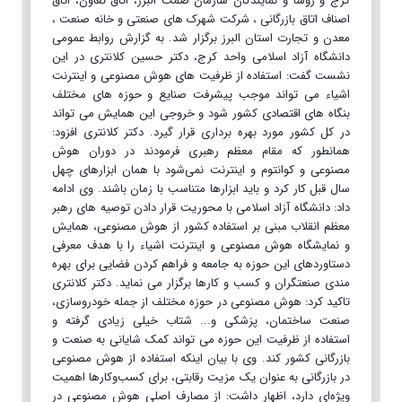
کرج و روسا و نمایندگان سازمان صمت البرز، اتاق تعاون، اتاق
اصناف اتاق بازرگانی ، شرکت شهرک های صنعتی و خانه صنعت ،
معدن و تجارت استان البرز برگزار شد. به گزارش روابط عمومی
دانشگاه آزاد اسلامی واحد کرج، دکتر حسین کلانتری در این
نشست گفت: استفاده از ظرفیت های هوش مصنوعی و اینترنت
اشیاء می تواند موجب پیشرفت صنایع و حوزه های مختلف
بنگاه های اقتصادی کشور شود و خروجی این همایش می تواند
در کل کشور مورد بهره برداری قرار گیرد. دکتر کلانتری افزود:
همانطور که مقام معظم رهبری فرمودند در دوران هوش
مصنوعی و کوانتوم و اینترنت نمی‌شود با همان ابزارهای چهل
سال قبل کار کرد و باید ابزارها متناسب با زمان باشند. وی ادامه
داد: دانشگاه آزاد اسلامی با محوریت قرار دادن توصیه های رهبر
معظم انقلاب مبنی بر استفاده کشور از هوش مصنوعی، همایش
و نمایشگاه هوش مصنوعی و اینترنت اشیاء را با هدف معرفی
دستاوردهای این حوزه به جامعه و فراهم کردن فضایی برای بهره
مندی صنعتگران و کسب و کارها برگزار می نماید. دکتر کلانتری
تاکید کرد: هوش مصنوعی در حوزه مختلف از جمله خودروسازی،
صنعت ساختمان، پزشکی و... شتاب خیلی زیادی گرفته و
استفاده از ظرفیت این حوزه می تواند کمک شایانی به صنعت و
بازرگانی کشور کند. وی با بیان اینکه استفاده از هوش مصنوعی
در بازرگانی به عنوان یک مزیت رقابتی، برای کسب‌وکارها اهمیت
ویژه‌ای دارد، اظهار داشت: از مصارف اصلی هوش مصنوعی در