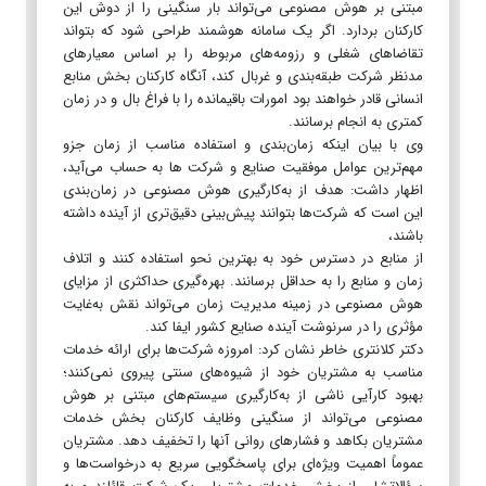
مبتنی بر هوش مصنوعی می‌تواند بار سنگینی را از دوش این
کارکنان بردارد. اگر یک سامانه هوشمند طراحی شود که بتواند
تقاضاهای شغلی و رزومه‌های مربوطه را بر اساس معیارهای
مدنظر شرکت طبقه‌بندی و غربال کند، آنگاه کارکنان بخش منابع
انسانی قادر خواهند بود امورات باقیمانده را با فراغ بال و در زمان
کمتری به انجام برسانند.
وی با بیان اینکه زمان‌بندی و استفاده مناسب از زمان جزو
مهم‌ترین عوامل موفقیت صنایع و شرکت ها به حساب می‌آید،
اظهار داشت: هدف از به‌کارگیری هوش مصنوعی در زمان‌بندی
این است که شرکت‌ها بتوانند پیش‌بینی دقیق‌تری از آینده داشته
باشند،
از منابع در دسترس خود به بهترین نحو استفاده کنند و اتلاف
زمان و منابع را به حداقل برسانند. بهره‌گیری حداکثری از مزایای
هوش مصنوعی در زمینه مدیریت زمان می‌تواند نقش به‌غایت
مؤثری را در سرنوشت آینده صنایع کشور ایفا کند.
دکتر کلانتری خاطر نشان کرد: امروزه شرکت‌ها برای ارائه خدمات
مناسب به مشتریان خود از شیوه‌های سنتی پیروی نمی‌کنند؛
بهبود کارآیی ناشی از به‌کارگیری سیستم‌های مبتنی بر هوش
مصنوعی می‌تواند از سنگینی وظایف کارکنان بخش خدمات
مشتریان بکاهد و فشارهای روانی آنها را تخفیف دهد. مشتریان
عموماً اهمیت ویژه‌ای برای پاسخگویی سریع به درخواست‌ها و