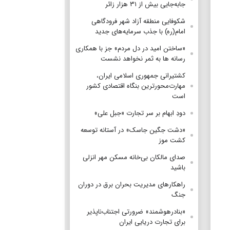
جابه‌جایی بیش از ۳۱ هزار زائر
شکوفایی منطقه آزاد شهر فرودگاهی
امام(ره) با جذب سرمایه‌های جدید
«ساختن امید در دل مردم» جز با همکاری
رسانه ها به ثمر نخواهد نشست
کشتیرانی جمهوری اسلامی ایران،
مهارت‌محورترین بنگاه اقتصادی کشور
است
دودِ ابهام بر سر تجارت «جبل علی»
«دشت جگین جاسک» در آستانه توسعه
کشت موز
صدای مالکان بی‌خانه مسکن مهر انزلی
باشید
راهکارهای مدیریت بحران برق در دوران
جنگ
«بنادرهوشمند» ضرورتی اجتناب‌ناپذیر
برای تجارت دریایی ایران