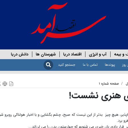
 و بیمه
آب و انرژی
اقتصاد دریا
شهرستان ها
دانش دریا
 روز
پیوندها
تماس با ما
ل
صفحه شماره ۱
 ی هنری نشست!
 ناپذیر، هیچ چیز بدتر از این نیست که صبح، چشم بگشایی و با اخبار هولناکی روبرو ش
رو برد.
ر قرار داده، باز، خبری می شنویم که چهارستون بدن را می لرزاند...