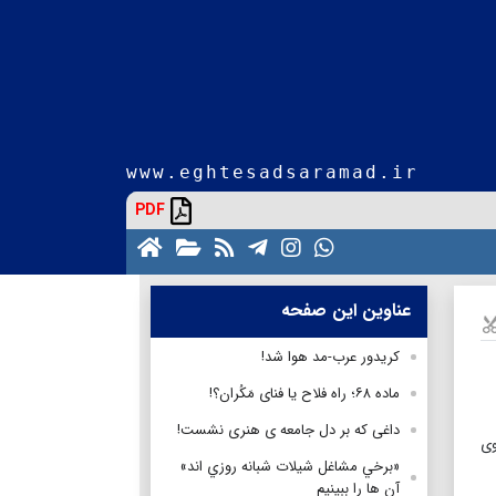
www.eghtesadsaramad.ir
PDF
عناوین این صفحه
كريدور عرب-مد هوا شد!
ماده ۶۸؛ راه فلاح یا فنای مَکُران؟!
داغی که بر دل جامعه ی هنری نشست!
وی
«برخي مشاغل شيلات شبانه روزي اند»
آن ها را ببینیم