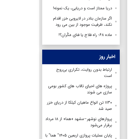
دریا ممتاز است و دریایی، یک نمونه!
اگر سازمان بنادر در لایروبی خزر اقدام
نکند، ظرفیت موجود از بین می رود
ماده ۶۸؛ راه فلاح یا فنای مَکُران؟!
اخبار روز
ارتباط بدون روایت، تکراری بی‌روح
است
پروژه های احیای تالاب های کشور بومی
سازی می شوند
۱۱۳۰ تن انواع ماهیان کیلکا از دریای خزر
صید شد
پروازهای نوشهر–مشهد «هما» از ۱۸ مرداد
برقرار می‌شود
پایان عملیات پروازی اربعین ۱۴۰۵" هما" با