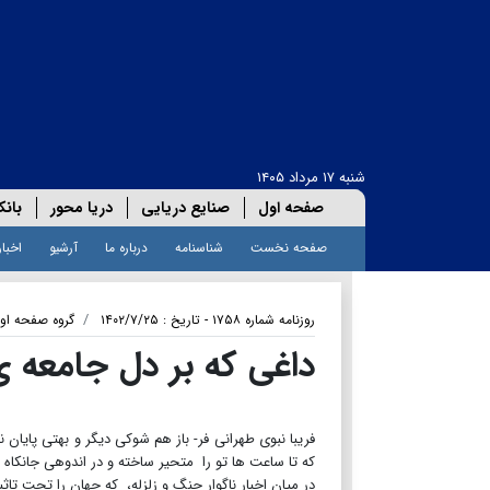
شنبه ۱۷ مرداد ۱۴۰۵
صفحه اول
صنایع دریایی
دریا محور
بانک
صفحه نخست
شناسنامه
درباره ما
آرشیو
اخبار
روزنامه شماره ۱۷۵۸ - تاریخ : ۱۴۰۲/۷/۲۵
گروه صفحه او
داغی که بر دل جامعه
فریبا نبوی طهرانی فر- باز هم شوکی دیگر و بهتی پایان
که تا ساعت ها تو را متحیر ساخته و در اندوهی جانکاه ف
در میان اخبار ناگوار جنگ و زلزله، که جهان را تحت تاثی