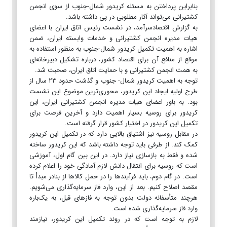
بنابراین پرداختن به مسئله کریدور شمال-جنوب از سوی انجمن
کشتیرانی می‌تواند آثار مطلوبی در پی داشته باشد.
به گزارش اقتصادسرآمد، در نشست رئیس اتاق ایران با اعضای
هیات مدیره انجمن کشتیرانی و خدمات وابسته ایران، ضمن
اشاره به اهمیت تکمیل کریدور شمال-جنوب به منظور استفاده به
موقع از منافع آن برای اقتصاد کشور، درباره تشکیل دبیرخانه‌ای
به همت انجمن کشتیرانی و با حمایت اتاق ایران، صحبت شد.
توجه به اهمیت کریدور شمال- جنوب و گذشت حدود ۲۳ سال از
طرح اولیه ایجاد این کریدور، محوری‌ترین موضوع این نشست
بود. به باور اعضای هیات مدیره انجمن کشتیرانی ایران، این
کریدور برای روسیه بسیار اهمیت دارد و آخرین فرصت برای
تکمیل این کریدور در اختیار کشور قرار گرفته است.
در مقابل روسیه نیز اشتیاق بالایی دارد که در تکمیل این کریدور
کمک کند. از طرفی باید توجه داشته باشد که این کریدور ساخته
شده و فقط به بازسازی نیاز دارد. در این بین گام اول، آموزشی
است که روسیه برای انتقال دانش لازم آمادگی خود را اعلام کرده
است. در گام دوم، باید فرآیندها را در حمل کالاها از بنادر مبدأ تا
مقصد اصلاح کنیم. بعد از این، وارد فاز سرمایه‌گذاری می‌شویم.
هرچند متأسفانه دولت بدون توجه به فازهای قبل، به یک‌باره
وارد فاز سرمایه‌گذاری شده است.
لازم به توجه است که در روند تکمیل این کریدور، نیازمند