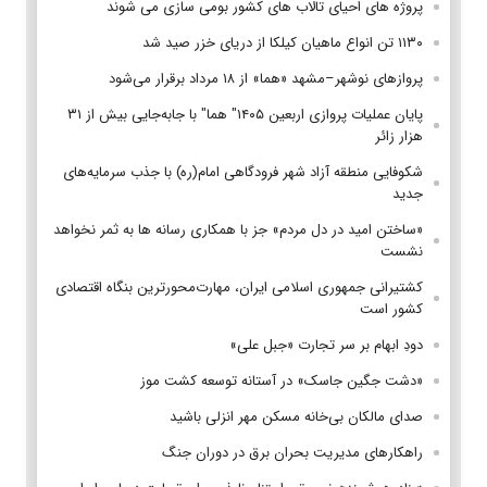
پروژه های احیای تالاب های کشور بومی سازی می شوند
۱۱۳۰ تن انواع ماهیان کیلکا از دریای خزر صید شد
پروازهای نوشهر–مشهد «هما» از ۱۸ مرداد برقرار می‌شود
پایان عملیات پروازی اربعین ۱۴۰۵" هما" با جابه‌جایی بیش از ۳۱
هزار زائر
شکوفایی منطقه آزاد شهر فرودگاهی امام(ره) با جذب سرمایه‌های
جدید
«ساختن امید در دل مردم» جز با همکاری رسانه ها به ثمر نخواهد
نشست
کشتیرانی جمهوری اسلامی ایران، مهارت‌محورترین بنگاه اقتصادی
کشور است
دودِ ابهام بر سر تجارت «جبل علی»
«دشت جگین جاسک» در آستانه توسعه کشت موز
صدای مالکان بی‌خانه مسکن مهر انزلی باشید
راهکارهای مدیریت بحران برق در دوران جنگ