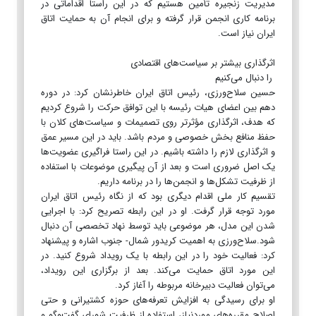
مدیریت زنجیره تأمین هستیم که در این راستا اقداماتی در
برنامه کاری انجمن قرار گرفته و برای انجام آن به حمایت اتاق
ایران نیاز است.
اثرگذاری بیشتر بر سیاست‌های اقتصادی
را دنبال می‌کنیم
حسین سلاح‌ورزی، رئیس اتاق ایران خاطرنشان کرد: در دوره
دهم بین اعضای هیات رئیسه با این توافق حرکت را شروع کردیم
که هدف، اثرگذاری مؤثرتر روی تصمیمات و سیاست‌های کلان با
حفظ منافع بخش خصوصی و مردم باشد. باید در این مسیر عمق
و اثرگذاری لازم را داشته باشیم. در این راستا فراگیری عضویت‌ها
یک اصل ضروری است و بعد از آن پیگیری موضوعات با استفاده
از ظرفیت تشکل‌ها و انجمن‌ها را در برنامه داریم.
تقسیم کار ملی اقدام دیگری بود که از نگاه رئیس اتاق ایران
مورد توجه قرار گرفت. او در این رابطه تصریح کرد: با اجرایی
شدن این مدل، هر موضوعی باید توسط نهاد تخصصی آن دنبال
شود.سلاح‌ورزی به اهمیت کریدور شمال- جنوب اشاره و پیشنهاد
کرد: فعالیت خود را در این رابطه با یک رویداد شروع کنید. در
این مورد اتاق حمایت می‌کند. بعد از برگزاری این رویداد،
می‌توان فعالیت دبیرخانه مربوطه را آغاز کرد.
او برای رسیدگی به افزایش تعرفه‌های حوزه کشتیرانی و حتی
اصلاح مقرره‌های موردنیاز، استفاده از ظرفیت شورای گفت‌وگو و