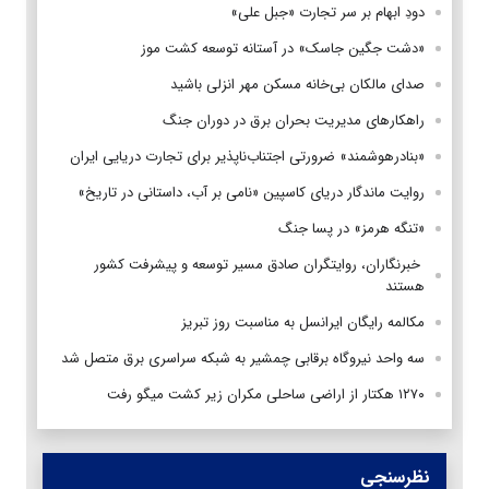
دودِ ابهام بر سر تجارت «جبل علی»
«دشت جگین جاسک» در آستانه توسعه کشت موز
صدای مالکان بی‌خانه مسکن مهر انزلی باشید
راهکارهای مدیریت بحران برق در دوران جنگ
«بنادرهوشمند» ضرورتی اجتناب‌ناپذیر برای تجارت دریایی ایران
روایت ماندگار دریای کاسپین «نامی بر آب، داستانی در تاریخ»
«تنگه هرمز» در پسا جنگ
‌ خبرنگاران، روایتگران صادق مسیر توسعه و پیشرفت کشور
هستند
مکالمه رایگان ایرانسل به مناسبت روز تبریز
سه واحد نیروگاه برقابی چمشیر به شبکه سراسری برق متصل شد
۱۲۷۰ هکتار از اراضی ساحلی مکران زیر کشت میگو رفت
نظرسنجی