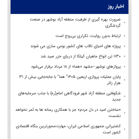
اخبار روز
ضرورت بهره گیری از ظرفیت منطقه آزاد بوشهر در صنعت
گردشگری
ارتباط بدون روایت، تکراری بی‌روح است
پروژه های احیای تالاب های کشور بومی سازی می شوند
۱۱۳۰ تن انواع ماهیان کیلکا از دریای خزر صید شد
پروازهای نوشهر–مشهد «هما» از ۱۸ مرداد برقرار می‌شود
پایان عملیات پروازی اربعین ۱۴۰۵" هما" با جابه‌جایی بیش از ۳۱
هزار زائر
شکوفایی منطقه آزاد شهر فرودگاهی امام(ره) با جذب سرمایه‌های
جدید
«ساختن امید در دل مردم» جز با همکاری رسانه ها به ثمر نخواهد
نشست
کشتیرانی جمهوری اسلامی ایران، مهارت‌محورترین بنگاه اقتصادی
کشور است