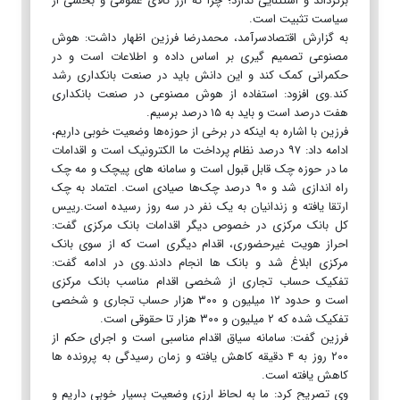
برگرداند و استثنایی ندارد؛ چرا که ارز کالای عمومی و بخشی از
سیاست تثبیت است.
به گزارش اقتصادسرآمد، محمدرضا فرزین اظهار داشت: هوش
مصنوعی تصمیم گیری بر اساس داده و اطلاعات است و در
حکمرانی کمک کند و این دانش باید در صنعت بانکداری رشد
کند.وی افزود: استفاده از هوش مصنوعی در صنعت بانکداری
هفت درصد است و باید به ۱۵ درصد برسیم.‌
فرزین با اشاره به اینکه در برخی از حوزه‌ها وضعیت خوبی داریم،
ادامه داد: ۹۷ درصد نظام پرداخت ما الکترونیک است و اقدامات
ما در حوزه چک قابل قبول است و سامانه های پیچک و مه چک
راه اندازی شد و ۹۰ درصد چک‌ها صیادی است. اعتماد به چک
ارتقا یافته و زندانیان به یک نفر در سه روز رسیده است.رییس
کل بانک مرکزی در خصوص دیگر اقدامات بانک مرکزی گفت:
احراز هویت غیرحضوری، اقدام دیگری است که از سوی بانک
مرکزی ابلاغ شد و بانک ها انجام دادند.وی در ادامه گفت:
تفکیک حساب تجاری از شخصی اقدام مناسب بانک مرکزی
است و حدود ۱۲ میلیون و ۳۰۰ هزار حساب تجاری و شخصی
تفکیک شده که ۲ میلیون و ۳۰۰ هزار تا حقوقی است.
فرزین گفت: سامانه سیاق اقدام مناسبی است و اجرای حکم از
۲۰۰ روز به ۴ دقیقه کاهش یافته و زمان رسیدگی به پرونده ها
کاهش یافته است.
وی تصریح کرد: ما به لحاظ ارزی وضعیت بسیار خوبی داریم و