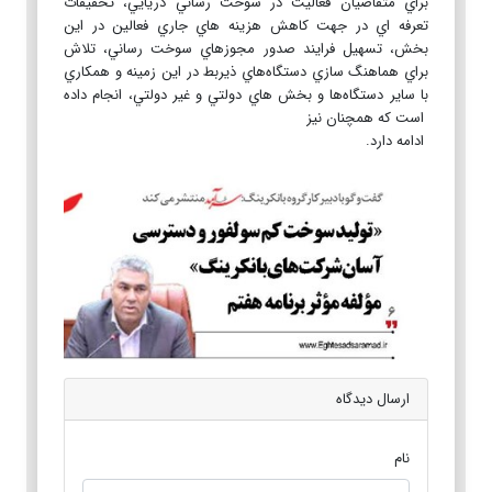
براي متقاضيان فعاليت در سوخت رساني دريايي، تخفيفات
تعرفه اي در جهت كاهش هزينه هاي جاري فعالين در اين
بخش، تسهيل فرايند صدور مجوزهاي سوخت رساني، تلاش
براي هماهنگ سازي دستگاه‌هاي ذيربط در اين زمينه و همكاري
با ساير دستگاه‌ها و بخش هاي دولتي و غير دولتي، انجام داده
است كه همچنان نيز
ادامه دارد.
ارسال دیدگاه
نام