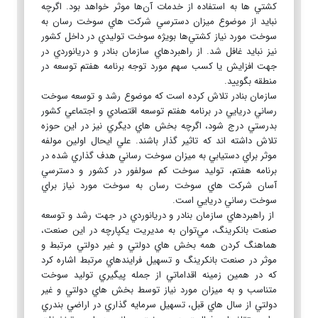
كشتي ها به استفاده از خدمات آن‌ها موثر خواهد بود. اگرچه
نبايد از موضوع ميزان دسترسي شركت هاي سوخت رسان به
سوخت مورد نياز كشتي‌ها بويژه سوخت توليدي در داخل كشور
نيز نبايد غافل شد. از راهبردهاي سازمان بنادر و دريانوردي در
جهت افزايش يا كسب سهم مورد توجه برنامه هفتم توسعه در
منطقه بگوييد.
سازمان بنادر تلاش كرده است كه موضوع رشد و توسعه سوخت
رساني دريايي در برنامه هفتم توسعه اقتصادي و اجتماعي كشور
بدرستي درج شود، اگرچه بخش هاي ديگري نيز در اين حوزه
تلاش داشته اند كه تاثير گذار باشند. علي ايحال اولين مولفه
موثر براي دستيابي به ميزان سوخت رساني هدف گذاري شده در
برنامه هفتم، توليد سوخت كم سولفور در كشور و دسترسي
آسان شركت هاي سوخت رسان به سوخت مورد نياز براي
سوخت رساني دريايي است.
از راهبردهاي سازمان بنادر و دريانوردي در جهت رشد و توسعه
صنعت بانكرينگ، مي‌توان به مديريت يكپارچه در اين صنعت،
هماهنگ كردن همه بخش هاي دولتي و غير دولتي مرتبط و
موثر در صنعت بانكرينگ و تسهيل فرايندهاي مرتبط اشاره كرد
كه در همين زمينه اقداماتي از جمله پيگيري توليد سوخت
متناسب و به ميزان مورد نياز توسط بخش هاي دولتي و غير
دولتي از سال هاي قبل، تسهيل سرمايه گذاري در اراضي بندري