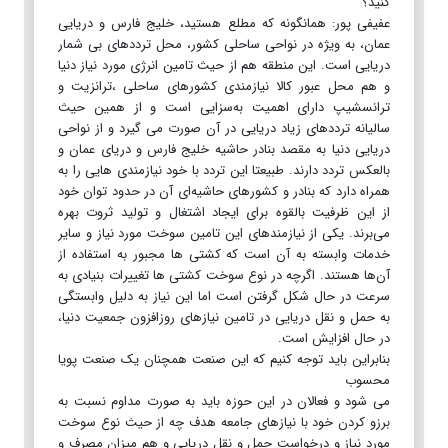
کنید؟
عفیفی پور: همانگونه که مطلع هستید، خلیج فارس و دریایی
عمان، به ویژه در نواحی ساحلی کشور، محل ترددهای بی شمار
دریایی است. این منطقه هم از حیث تامین انرژی مورد نیاز دنیا
و هم محل عبور کالا نیازمندی کشورهای ساحلی ،ترانزیت و
ترانسشیپ دارای اهمیت به‌سزایی است و از همین حیث
سالیانه ترددهای زیاد دریایی در آن صورت می گیرد و از نواحی
دریایی دنیا به مقصد بنادر حاشیه خلیج فارس و دریای عمان و
بالعکس تردد دارند. طبیعتا این تردد با خود نیازمندی هایی را به
همراه دارد که بنادر و کشورهای حاشیه‌ای آن در حدود توان خود
از این ظرفیت بالقوه برای ایجاد اشتغال و تولید ثروت بهره
می‌برند. یکی از نیازمندهای این تامین سوخت مورد نیاز و سایر
خدمات وابسته به آن است که کشتی ها مجبور به استفاده از
آن‌ها هستند. اگرچه در نوع سوخت کشتی ها تغییرات بنیادی به
سرعت در حال شکل گرفتن است اما این نیاز به دلیل وابستگی
به حمل و نقل دریایی در تامین نیازهای روزافزون جمعیت دنیا،
در حال افزایش است.
بنابراین باید توجه کنیم که این صنعت همچنان یک صنعت پویا
محسوب
می شود و فعالان در این حوزه باید به صورت مداوم نسبت به
برزو کردن خود با نیازهای جامعه هدف چه از حیث نوع سوخت
مورد نیاز و درخواست حمل و نقل دریایی و هم میزان مصرف و