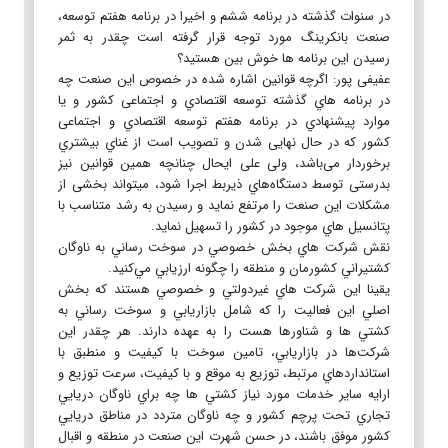
در سنوات گذشته‌ در برنامه‌ ششم‌ و اخیرا در برنامه‌ هفتم‌ توسعه‌،
صنعت‌ بانکرینگ‌ مورد توجه‌ قرار گرفته‌ است‌ چقدر به‌ ثمر
رسیدن این‌ برنامه‌ ها خوش بین‌ هستید؟
عفیفی پور: اگرچه‌ قوانین‌ اشاره شده در خصوص این‌ صنعت‌ چه‌
در برنامه‌ هاي گذشته‌ توسعه‌ اقتصادي و اجتماعی‌ کشور و یا
موارد پیشنهادي در برنامه‌ هفتم‌ توسعه‌ اقتصادي و اجتماعی‌
کشور که‌ در حال نهایی‌ شدن و تصویب‌ است‌ از غناي بیشتري
برخوردار می‌باشد، ولی‌ علی‌ ایحال چنانچه‌ همین‌ قوانین‌ نیز
بدرستی‌ توسط‌ دستگاه‌هاي ذیربط‌ اجرا شود، میتواند بخشی‌ از
مشکلات این‌ صنعت‌ را مرتفع‌ نماید و رسیدن به‌ رشد متناسب‌ با
پتانسیل‌ هاي موجود در کشور را تسهیل‌ نماید.
نقش شركت هاي بخش خصوصي در سوخت رساني به ناوگان
كشتيراني كشورمان و منطقه را چگونه ارزيابي مي‌كنيد.
يقينا اين شركت هاي غيردولتي و خصوصي هستند كه بخش
اصلي اين فعاليت را كه شامل بازاريابي و سوخت رساني به
كشتي ها و شناورها هست را به عهده دارند. هر چقدر اين
شركت‌ها در بازاريابي، تامين سوخت با كيفيت و منطبق با
استانداردهاي مرتبط، توزيع به موقع و با كيفيت، سرعت توزيع و
ارايه ساير خدمات مورد نياز كشتي ها چه براي ناوگان دريايي
تجاري تحت پرچم كشور و چه ناوگان متردد در مناطق دريايي
كشور موفق باشند، در حسن شهرت اين صنعت در منطقه و اقبال