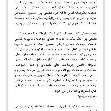
آسان شرکت‌های سوخت رسان به سوخت مورد نیاز است
تحریریه مجله «بانگ بانکرینگ» درباره مسائل پیش روی
صنعت بانکرینگ ایران با اله مراد عفیفی پور- مشاور مدیرعامل
سازمان بنادر و دریانوردی و دبیرکارگروه بانکرینگ هم صحبت
شده است که شرح این گفت و گو را در ذیل باهم دنبال می‌کنیم:
ضمن معرفی کامل خودتان، تعریف تان از بانکرینگ چیست؟
عفیفی پور: بانکرینگ در لغت به معنای سوخت رسانی به کشتی
هاست. سوخت رسانی دریایی ممکن است از طریق خطوط
انتقال ثابت یا شناورها در کنار اسکله، در لنگرگاهها و یا حتی در
مسیرهای تردد انجام شود و این صنعت شامل مولفه های اصلی
از جمله تولید سوخت متناسب با نیاز و منطبق با استانداردهای
مربوطه، تامین زیرساخت های نگهداری و انتقال سوخت،
امکانات و تجهیزات نرم افزاری و سخت افزاری سوخت رسانی و
... می‌باشد. اگرچه در کنار سوخت رسانی دریایی، سایر خدمات و
نیازهای جاری کشتی‌ها و شناورها نیز به صورت همزمان قابل
ارایه است و ارایه این خدمات متناسب با قابلیت‌ها و توانایی
های کشورهای فعال در این حوزه
تعریف می‌شود.
آینده صنعت بانکرینگ ایران در منطقه را چگونه پیش بینی می