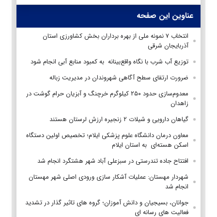
عناوین این صفحه
انتخاب ۷ نمونه ملی از بهره برداران بخش کشاورزی استان
آذربایجان شرقی
توزیع آب شرب با نگاه واقع‌بینانه به کمبود منابع آبی انجام شود
ضرورت ارتقای سطح آگاهی شهروندان در مدیریت زباله
معدوم‌سازی حدود ۲۵۰ کیلوگرم خرچنگ و آبزیان حرام گوشت در
زاهدان
گیاهان دارویی و شیلات ۲ زنجیره ارزش لرستان هستند
معاون درمان دانشگاه علوم پزشکی ایلام؛ تخصیص اولین دستگاه
اسکن هسته‌ای به استان ایلام
افتتاح جاده تندرستی در سبزعلی آباد شهر هشتگرد انجام شد
شهردار مهستان: عملیات آشکار سازی ورودی اصلی شهر مهستان
انجام شد
جوانان، بسیجیان و دانش آموزان؛ گروه های تاثیر گذار در تشدید
فعالیت های رسانه ای