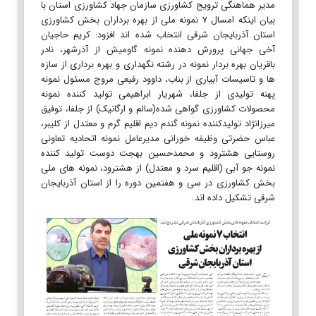
مدیر هماهنگی ترویج کشاورزی سازمان جهاد کشاورزی استان با
بیان اینکه امسال ۷ نمونه ملی از بهره برداران بخش کشاورزی
استان آذربایجان شرقی انتخاب شده اند افزود: کریم حاجیان
آخی جهانی پرورش دهنده نمونه گاومیش از آذرشهر، نادر
باقریان بهره بردار نمونه در رشته نگهداری و بهره برداری از سازه
ها و تاسیسات آبیاری از بناب، داوود رفیعی مروج مسئول نمونه
پهنه تولیدی از جلفا، شهریار ابراهیمی تولید کننده نمونه
محصولات کشاورزی گواهی شده(سالم و ارگانیک) از جلفا، توفیق
میرزانژاد تولیدکننده نمونه گندم دیم اقلیم گرم و معتدل از کلیبر،
عباس حضرتی وظیفه خورانی مدیرعامل نمونه اتحادیه تعاونی
روستایی هشترود و محمدحسین بهجت دوست تولید کننده
نمونه جو آبی (اقلیم سرد و معتدل) از هشترود، نمونه های ملی
بخش کشاورزی در سی و هفتمین دوره را از استان آذربایجان
شرقی تشکیل داده اند.