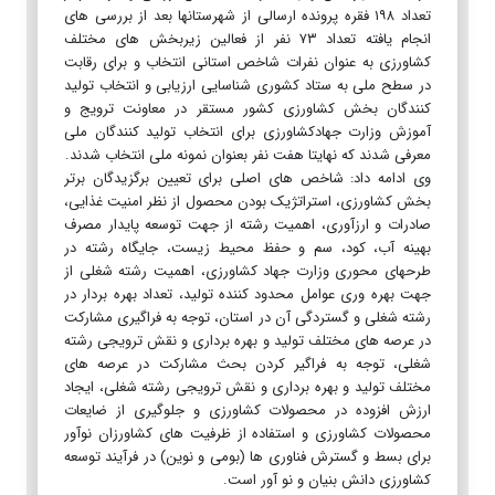
تعداد ۱۹۸ فقره پرونده ارسالی از شهرستانها بعد از بررسی های
انجام یافته تعداد ۷۳ نفر از فعالین زیربخش های مختلف
کشاورزی به عنوان نفرات شاخص استانی انتخاب و برای رقابت
در سطح ملی به ستاد کشوری شناسایی ارزیابی و انتخاب تولید
کنندگان بخش کشاورزی کشور مستقر در معاونت ترویج و
آموزش وزارت جهادکشاورزی برای انتخاب تولید کنندگان ملی
معرفی شدند که نهایتا هفت نفر بعنوان نمونه ملی انتخاب شدند.
وی ادامه داد: شاخص های اصلی برای تعیین برگزیدگان برتر
بخش کشاورزی، استراتژیک بودن محصول از نظر امنیت غذایی،
صادرات و ارزآوری، اهمیت رشته از جهت توسعه پایدار مصرف
بهینه آب، کود، سم و حفظ محیط زیست، جایگاه رشته در
طرحهای محوری وزارت جهاد کشاورزی، اهمیت رشته شغلی از
جهت بهره وری عوامل محدود کننده تولید، تعداد بهره بردار در
رشته شغلی و گستردگی آن در استان، توجه به فراگیری مشارکت
در عرصه های مختلف تولید و بهره برداری و نقش ترویجی رشته
شغلی، توجه به فراگیر کردن بحث مشارکت در عرصه های
مختلف تولید و بهره برداری و نقش ترویجی رشته شغلی، ایجاد
ارزش افزوده در محصولات کشاورزی و جلوگیری از ضایعات
محصولات کشاورزی و استفاده از ظرفیت های کشاورزان نوآور
برای بسط و گسترش فناوری ها (بومی و نوین) در فرآیند توسعه
کشاورزی دانش بنیان و نو آور است.