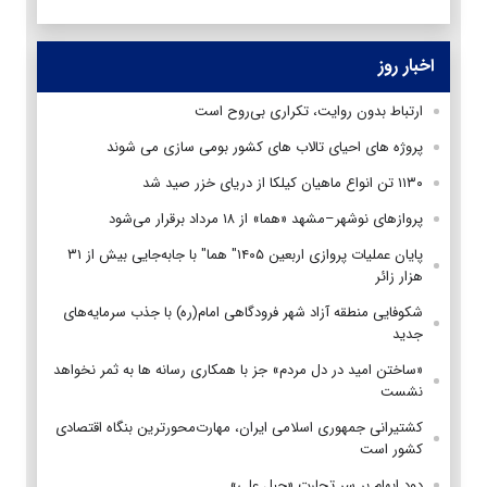
اخبار روز
ارتباط بدون روایت، تکراری بی‌روح است
پروژه های احیای تالاب های کشور بومی سازی می شوند
۱۱۳۰ تن انواع ماهیان کیلکا از دریای خزر صید شد
پروازهای نوشهر–مشهد «هما» از ۱۸ مرداد برقرار می‌شود
پایان عملیات پروازی اربعین ۱۴۰۵" هما" با جابه‌جایی بیش از ۳۱
هزار زائر
شکوفایی منطقه آزاد شهر فرودگاهی امام(ره) با جذب سرمایه‌های
جدید
«ساختن امید در دل مردم» جز با همکاری رسانه ها به ثمر نخواهد
نشست
کشتیرانی جمهوری اسلامی ایران، مهارت‌محورترین بنگاه اقتصادی
کشور است
دودِ ابهام بر سر تجارت «جبل علی»