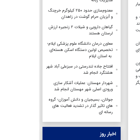
مدیریت زباله
یار
معدوم‌سازی حدود ۲۵۰ کیلوگرم خرچنگ
و آبزیان حرام گوشت در زاهدان
 و
ند
گیاهان دارویی و شیلات ۲ زنجیره ارزش
یت
لرستان هستند
ان
معاون درمان دانشگاه علوم پزشکی ایلام؛
ای
تخصیص اولین دستگاه اسکن هسته‌ای
به استان ایلام
ون
افتتاح جاده تندرستی در سبزعلی آباد شهر
هی
هشتگرد انجام شد
 و
گر
شهردار مهستان: عملیات آشکار سازی
ورودی اصلی شهر مهستان انجام شد
جوانان، بسیجیان و دانش آموزان؛ گروه
های تاثیر گذار در تشدید فعالیت های
رسانه ای
اخبار روز