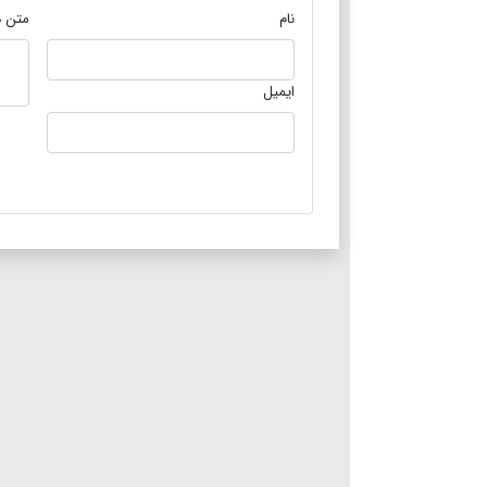
نام
متن د
ایمیل