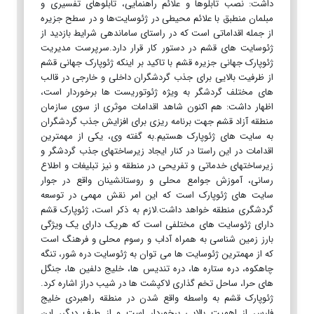
داشت: نصب تابلوها و علائم راهنمایی، تابلوهای تفسیری و
مبلمان منطبق با علائم محیطی در ژئوسایت‌ها و در سطح جزیره
از جمله اقداماتی است که در راستای ساماندهی شرایط بازدید از
ژئوسایت های قشم در دستور کار قرار دارد.سرپرست مدیریت
ژئوپارک جهانی جزیره قشم با تاکید بر اینکه ژئوپارک جهانی قشم
از ظرفیت بالایی برای جذب گردشگران داخلی و خارجی در قالب
های مختلف گردشگر به ویژه ژئوتوریست ها برخوردار است،
اظهار داشت: هم اکنون شاهد اقدامات موثری از سوی سازمان
منطقه آزاد قشم جهت برنامه ریزی برای افزایش جذب گردشگران
به سایت های ژئوپارک هستیم.به گفته وی، یکی از مهمترین
اقدامات در این راستا در کنار ایجاد زیرساختهای جذب گردشگر و
زیرساختهای خدماتی و تفریحی در منطقه و نیز تبلیغات و اطلاع
رسانی، آموزش جوامع محلی و روستانشینان واقع در جوار
سایت های ژئوپارک است که این امر نقش مهمی در توسعه
گردشگری منطقه خواهد داشت.لازم به ذکر است، ژئوپارک قشم
دارای ژئوسایت های مختلفی است که هریک دارای یک ویژگی
بارز زمین شناسی به همراه آداب و رسوم محلی و فرهنگ است
که از مهمترین ژئوسایت ها می توان به ژئوسایت دره شور، تنگه
چاهکوه، دره ستاره ها، دره تندیس ها، خلیج دلفین ها، جنگل
های حرا، ساحل تخم گذاری لاکپشت ها در شیب دراز اشاره کرد.
ژئوپارک قشم به واسطه واقع شدن در منطقه راهبردی خلیج
فارس از اهمیت بالایی برخوردار است و از طرف دیگر، این