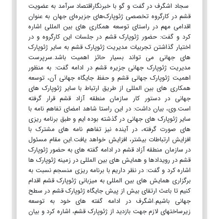
سجاد اشگرف در گفت و گو با خبرنگاراقتصاد سرآمد به عضویت
قشم در کارگروه تخصصی ژئوپارک‌های جزیره‌ای جهان به عنوان
اقدامی مهم در راستای توسعه همکاری های بین المللی اشاره
کرد و گفت: حضور ژئوپارک قشم در جلسات این کارگروه و در
اختیار گذاشتن تجربیات مدیریت ژئوپارک قشم به سایر ژئوپارک
های جهانی می تواند بسیار حائز اهمیت باشد.سرپرست
مدیریت ژئوپارک جهانی جزیره قشم در ادامه گفت: به منظور
اهمیت ژئوپارک جهانی قشم و حفظ جایگاه جهانی آن، توسعه
همکاری های بین المللی از طریق ارتباط با سایر ژئوپارک های
جهانی در دستور کار سازمان منطقه آزاد قشم قرار گرفته
است.وی، بیان داشت: در این راستا شاهد امضای تفاهم نامه با
سایر ژئوپارک های جهانی در گذشته بوده ایم و طبق برنامه ریزی
های صورت گرفته، در آینده نیز تفاهم نامه های مشترک با
افزایش ارتباطات بیشتر، افزایش خواهد یافت.این مقام مسئول
در سازمان منطقه آزاد قشم در ادامه گفته های به حضور ژئوپارک
قشم در رویدادها و همایش های بین المللی در زمینه ژئوپارک ها
اشاره کرد و گفت: در نظر داریم با برنامه ریزی منسجم نسبت به
برگزاری همایش های بین المللی به میزبانی ژئوپارک قشم اقدام
کنیم تا باعث ارتقای بیش از پیش جایگاه ژئوپارک قشم در سطح
جهانی باشیم.اشگرف در ادامه گفته های خود به توسعه
زیرساختهای لازم جهت بازدید از ژئوپارک قشم، اشاره کرد و بیان