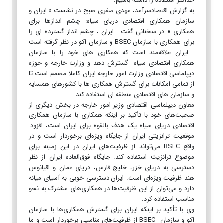
حداکثر استفاده را داشته باشیم.
به گزارش اقتصادسرآمد، مهدی صفری صبح در نشست « ایران و
سازمان همکاری اقتصادی دریای سیاه: چشم اندازها برای
همکاری » در سخنانی گفت : ایران ، چشم انداز گسترده ای را
برای همکاری با سازمان BSEC و سازمان اکو در نظر گرفته است
. ایران علاقه‌مند است که همکاری های خود را با سازمان
همکاری اقتصادی سیاه گسترش دهد و وزارت خارجه و حوزه
دیپلماسی اقتصادی وزارت امور خارجه ایران کاملا مصمم است تا
از تمامی امکانات برای گسترش همکاری ها با کشورهای همسایه
و سازمان های اقتصادی منطقه ای استفاده کند .
معاون دیپلماسی اقتصادی وزیر امور خارجه در بخش دیگری از
صحبت‌های خود با تأکید بر اینکه همکاری با سازمان همکاری
اقتصادی دریای سیاه یک هدف بالقوه برای ایران است، افزود:
موقعیت ترانزیتی ایران از جایگاه ویژه‌ای برخوردار است و در
واقع BSEC می‌تواند از ظرفیت‌های ایران در این زمینه برای
موضوع ترانزیت استفاده کند. جایگاه فوق‌العاده ایران از نظر
دسترسی به دریای خزر، خلیج فارس، دریای عمان و اقیانوس
هند ظرفیت ویژه‌ای است. ایران دسترسی خوبی به آسیای میانه
دارد و می‌توان از این ظرفیت‌ها در همکاری‌های مشترک به نحو
مناسب استفاده کرد.
وی با تأکید بر اینکه ایران برای گسترش همکاری‌ها با سازمان
اکو و سازمان BSEC از ظرفیت‌های مناسبی برخوردار است و ما