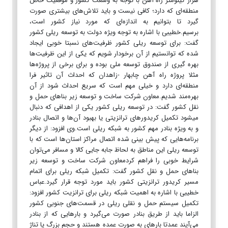
هزار کیلومتر راه آهن با توجه به وسعت کشور و موقعیت خاص
منطقه‌ای که دارد؛ کافی نیست و باید تلاش‌های بیشتری صورت
گیرد تا بتوانیم به اندازه‌ای که مورد نیاز کشور است،
برسیم.خطیبی با اشاره به توجه ویژه دولت به توسعه ریلی کشور
گفت: برای توسعه ریلی کشور ظرفیت‌های نسبتا خوبی ایجاد
شده که توانستیم از آن برخودار شویم که یکی از این ظرفیت‌ها
بهره گیری از صندوق توسعه ملی بوده و برای برخی از پروژه‌ها
مثلا پروژه راه آهن چابهار -زاهدان که احداث آن تاثیر فرا
منطقه‌ای دارد و خیلی مهم است که سریع احداث شود از آن
بهره‌مند شدیم.معاون شرکت ساخت و توسعه زیر بنا‌های حمل و
نقل کشور گفت: در توسعه ریلی کشور یکی از اهدافی که دنبال
میشود تکمیل کریدور‌های ترانزیتی یا بهبود آن‌ها و اتصال بنادر
و به ویژه بنادر مهم کشور به شبکه ریلی است.وی افزود: از دیگر
برنامه‌هایی که پیش بینی شده اتصال مراکز استان‌ها است که با
توسعه ریلی این مناطق به لحاظ جابه جایی کالا و مسافر می‌توان
شرایط خوبی را فراهم کردمعاون شرکت ساخت و توسعه زیر
بنا‌های حمل و نقل کشور گفت: تکمیل شبکه ریلی برای اتمام
مسیر کریدور ترانزیتی کشور باید مورد توجه قرار گیرد.عباس
خطیبی با اشاره به اهمیت شبکه ریلی برای ترانزیت کشور افزود:
تکمیل سیستم حمل و نقلی ریلی در قسمت‌های جنوبی کشور
الزاما باید از طریق بنادر صورت می‌گیرد و بار‌هایی که از بنادر
می‌آیند عمدتا بار‌های به صورت عمده هستند و حجم بزرگ یا تناژ