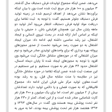
می‌دهد، ضمن اینکه مجموع تولیدات فرش دستباف سال گذشته,
۳ میلیون و ۱۰۰ هزار متر مربع ثبت شده است.وی با بیان اینکه
برآورد‌ها نشان می‌دهد از اهداف ترسیم شده در زمینه تولید
فرش دستباف جلوتر هستیم، گفت: با توجه به ثبت تقاضا برای
دریافت مواد اولیه فرش دستباف، انتظار می‌رود آمار تولید دو
ماهه پایان سال نیز، همچنان افزایشی باش. د حنیفی با بیان
اینکه بر اساس آمار ارائه شده، در بحث نیروی انسانی و ایجاد
اشتغال، نیز رشد مناسبی داشته ایم، ادامه داد: میزان ایجاد
اشتغال به دو صورت رصد می‌شود نخست از صدور مجوز‌های
پروانه بهره برداری که برای واحد‌های تولیدی صادر می‌شود و دوم
میزان اشتغالی که در حوزه‌های مشاغل خانگی ثبت می‌شود.وی
افزود با توجه به مجوز‌های ایجاد شده تا پایان دیماه امسال،
اشتغال حدود ۳۶ هزار نفر به صورت مستقیم و غیر مستقیم در
این صنعت ثبت شده؛ ضمن اینکه تقاضا در حوزه مشاغل خانگی
نیز در مقایسه با مدت مشابه سال قبل، رو به رشد بوده
است.معاون تولید مرکز ملی فرش ایران ادامه داد: مجموع
قالیبافانی که به صورت فصلی و یا دائمی تولید دارند تعدادشان
بیش از ۲ میلیون نفر است، اما برای یک میلیون و ۴۰۰ هزار نفر
کارت شناسایی صادر شده است و از این تعداد، کمتر از ۲۳۰ هزار
نفر تحت پوشش بیمه هستند.وی گفت: در سال‌های ۱۳۹۳ و
۱۳۹۴ هفتصد هزار نفر تحت پوشش بیمه بودند، اما به مرور به