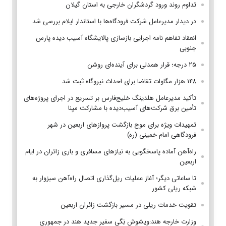
تداوم روند ورود گردشگران خارجی به استان گیلان
در دیدار مدیرعامل شرکت فرودگاه‌ها با استاندار ایلام بررسی شد
انعقاد تفاهم نامه اجرایی بازسازی پالایشگاه آسیب دیده پارس
جنوبی
۲۵ درجه؛ قرار همدلی برای آینده‌ای روشن
۱۴۸ هزار مگاوات تقاضا برای احداث نیروگاه ثبت شد
تأکید مدیرعامل هلدینگ خلیج‌فارس بر تسریع در اجرای پروژه‌های
تأمین برق شرکت‌های آسیب‌دیده با مشارکت مپنا
تمهیدات ویژه برای موج بازگشت پروازهای اربعین در شهر
فرودگاهی امام خمینی (ره)
راه‌آهن آماده پاسخگویی به نیازهای مسافری و باری زائران در ایام
اربعین
تا ساعاتی دیگر؛ آغاز عملیات ریل‌گذاری اتصال راه‌آهن سبزوار به
شبکه ریلی کشور
تقویت خدمات ریلی در مسیر بازگشت زائران اربعین
وزارت خارجه هند:ویشوِش نِگی سفیر جدید هند در جمهوری