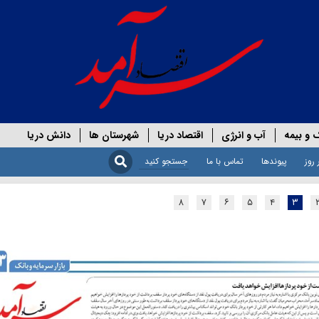
 و بیمه
آب و انرژی
اقتصاد دریا
شهرستان ها
دانش دریا
 روز
پیوندها
تماس با ما
۸
۷
۶
۵
۴
۳