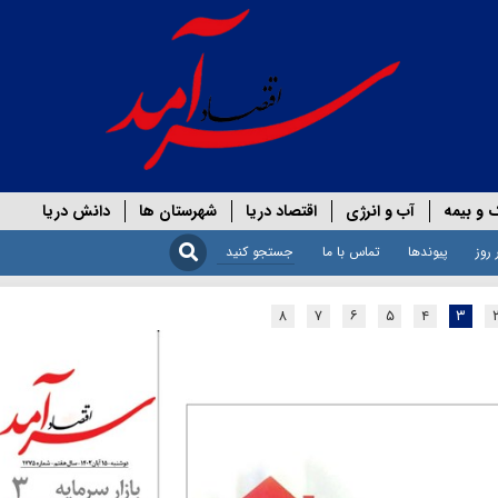
 و بیمه
آب و انرژی
اقتصاد دریا
شهرستان ها
دانش دریا
 روز
پیوندها
تماس با ما
۸
۷
۶
۵
۴
۳