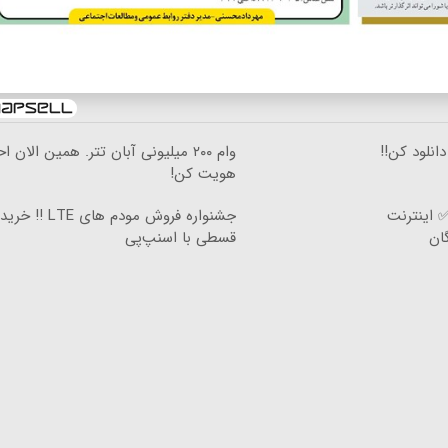
وام ۲۰۰ میلیونی آبان تتر. همین الان اح
هویت کن!
 در ۴ قسط ✅ اینترنت
جشنواره فروش مودم های LTE ‼️ خرید
قسطی با اسنپ‌پی