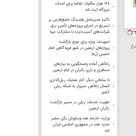
۱۴۸ هزار مگاوات تقاضا برای احداث
نیروگاه ثبت شد
تأکید مدیرعامل هلدینگ خلیج‌فارس بر
تسریع در اجرای پروژه‌های تأمین برق
شرکت‌های آسیب‌دیده با مشارکت مپنا
تمهیدات ویژه برای موج بازگشت
راز
پروازهای اربعین در شهر فرودگاهی امام
خمینی (ره)
راه‌آهن آماده پاسخگویی به نیازهای
مسافری و باری زائران در ایام اربعین
تا ساعاتی دیگر؛ آغاز عملیات ریل‌گذاری
اتصال راه‌آهن سبزوار به شبکه ریلی
کشور
تقویت خدمات ریلی در مسیر بازگشت
زائران اربعین
وزارت خارجه هند:ویشوِش نِگی سفیر
جدید هند در جمهوری اسلامی ایران
شد