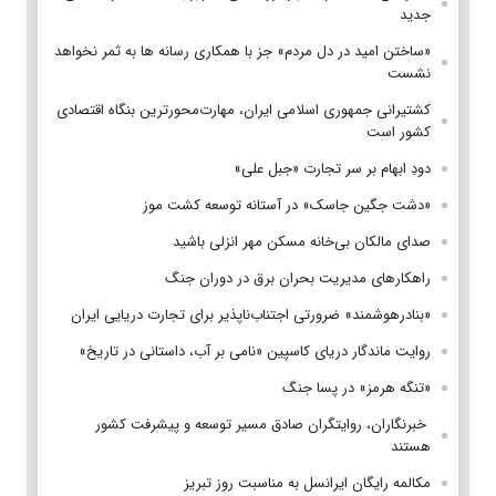
جدید
«ساختن امید در دل مردم» جز با همکاری رسانه ها به ثمر نخواهد
نشست
کشتیرانی جمهوری اسلامی ایران، مهارت‌محورترین بنگاه اقتصادی
کشور است
دودِ ابهام بر سر تجارت «جبل علی»
«دشت جگین جاسک» در آستانه توسعه کشت موز
صدای مالکان بی‌خانه مسکن مهر انزلی باشید
راهکارهای مدیریت بحران برق در دوران جنگ
«بنادرهوشمند» ضرورتی اجتناب‌ناپذیر برای تجارت دریایی ایران
روایت ماندگار دریای کاسپین «نامی بر آب، داستانی در تاریخ»
«تنگه هرمز» در پسا جنگ
‌ خبرنگاران، روایتگران صادق مسیر توسعه و پیشرفت کشور
هستند
مکالمه رایگان ایرانسل به مناسبت روز تبریز