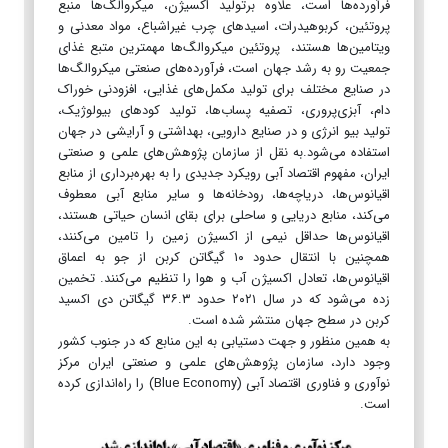
فرآورده‌ها است، علاوه برتولید اکسیژن، میکروالگ‌ها منبع
پروتئین، کربوهیدرات، اسیدهای چرب غیراشباع، مواد معدنی و
ویتامین‌ها هستند، پروتئین میکروالگ‌ها مهمترین متبع غذای
جمعیت رو به رشد جهان است، فرآورده‌های صنعتی میکروالگ‌ها
در صنایع مختلف برای تولید مکمل‌های غذایی، افزودنی خوراک
دام، آبزی‌پروری، تصفیه پساب‌ها، تولید کودهای بیولوژیک،
تولید بیو انرژی و در صنایع دارویی، بهداشتی و آرایشی در جهان
استفاده می‌شود.به نقل از سازمان پژوهش‌های علمی و صنعتی
ایران،‌ مفهوم اقتصاد آبی رویکرد جدیدی را به بهره‌برداری از منابع
اقیانوس‌ها، دریاچه‌ها، رودخانه‌ها و سایر منابع آبی معطوف
می‌کند، منابع دریایی و ساحلی برای بقای انسان حیاتی هستند،
اقیانوس‌ها حداقل نیمی از اکسیژن زمین را تامین می‌کنند،
همچنین با انتقال حدود ۱۰ گیگاتن کربن از جو به اعماق
اقیانوس‌ها، تعادل اکسیژن آب و هوا را تنظیم می‌کنند. تخمین
زده می‌شود که در سال ۲۰۲۱ حدود ۳۶.۳ گیگاتن دی اکسید
کربن در سطح جهان منتشر شده است.
به همین منظور و جهت دستیابی به این منابع که در جنوب کشور
وجود دارد، سازمان پژوهش‌های علمی و صنعتی ایران مرکز
نوآوری و فناوری اقتصاد آبی (Blue Economy) را راه‌اندازی کرده
است.