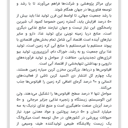
برای مراکز پژوهشی و شرکت‌ها فراهم می‌آورند تا با رشد و
توسعه فناوری‌ها در جهان همگام شوند.
با رشد جمعیت جهانی، تا اواسط این قرن تولید غذا باید بیش از
۵۰ درصد افزایش یابد، گستره زمین خصوصا کمبود آب شیرین
پاسخگوی این نیاز نیست و جهان نیازمند منابع غذایی دیگری
است، منابع دریا زمینه نوینی برای تولید غذا، دارو و سایر
نیازهای آینده است.اقتصاد آبی شامل تمام بخش‌های اقتصادی با
پیوند مستقیم یا غیرمستقیم با منابع آبی کره زمین است، تولید
غذا برای جمعیت رو به رشد، خوراک دام، آبزی‌پروری، تولید بیو
انرژی‌های تجدیدپذیر، حفاظت از سواحل و تولید فرآورده‌های
دارویی و بهداشتی تنهابخشی از اقتصاد آبی است.
اقیانوس‌ها و دریاها، بزرگترین مخزن کربن سیاره زمین هستند،
یک چهارم کل انتشار دی اکسید کربن ناشی از فعالیت‌های
انسانی و ۹۰ درصد گرمای اضافی کره زمین را اقیانوس‌ها جذب
می‌کنند.
سواحل تنها ۷ درصد سطح اقیانوس‌ها را تشکیل می‌دهند، ولی
این اکوسیستم، زیستگاه و زنجیره غذایی جزایر مرجانی و ۵۰
درصد آبزیان صنعت ماهیگیری است و منبع غذای نزدیک به سه
میلیارد انسان و ۵۰ درصد پروتئین و مواد معدنی مورد نیاز
حیوانات پرورشی در کشورهای در حال توسعه است.میکروالگ
یک زیست پالایشگاه طبیعی تولیدکننده طیف وسیعی از