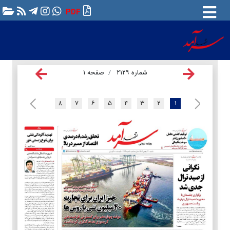
PDF
شماره ۲۱۲۹
صفحه ۱
۸
۷
۶
۵
۴
۳
۲
۱