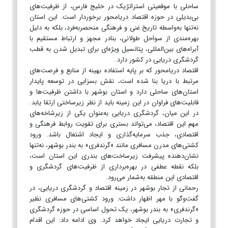
ساحلی با موقعیتی استراتژیک در خلیج فارس، از ظرفیت‌های
بی‌بدیلی در حوزه اقتصاد دریامحور برخوردار است. این استان
نه‌تنها به‌واسطه تاریخ غنی و فرهنگی منحصربه‌فرد، بلکه به دلیل
بهره‌مندی از سواحل طولانی، بنادر مجهز و ارتباط مستقیم با
آبراه‌های بین‌المللی، پتانسیل ویژه‌ای برای تبدیل شدن به قطب
گردشگری دریایی در کشور دارد.
اقتصاد دریامحور که بر پایه استفاده بهینه از منابع و فرصت‌های
مرتبط با دریا بنا شده است، نقش بسزایی در توسعه پایدار
استان‌های ساحلی دارد و استان بوشهر با داشتن ظرفیت‌ها و
قابلیت‌های فراوان در این زمینه باید از نظر زیرساختی ارتقا یابد.
در این میان، گردشگری دریایی به‌عنوان یکی از زیرشاخه‌های
مهم این اقتصاد، می‌تواند بستری برای تقویت روابط فرهنگی و
اقتصادی، جذب سرمایه‌گذاری و ایجاد اشتغال باشد. ورود
کشتی‌های مدرن مسافری مانند «گرندفری» به بندر بوشهر، نه‌تنها
نشان‌دهنده پیشرفت زیرساخت‌های بندری این استان است،
بلکه نقطه عطفی در بهره‌برداری از ظرفیت‌های گردشگری و
اقتصادی این منطقه به‌شمار می‌رود.
رحمانی از تجار بوشهر در زمینه اقتصاد و گردشگری دریایی، در
گفت‌وگو با مهر اظهار داشت: ورود کشتی‌های مسافری نظیر
«گرندفری» به بندر بوشهر، یک تحول اساسی در حوزه گردشگری
و تجارت دریایی ایجاد خواهد کرد. وی ادامه داد: این اقدام