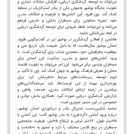
می‌تواند به توسعه گردشگری دریایی، افزایش مبادلات تجاری و
تقویت جایگاه بوشهر به‌عنوان یکی از بنادر استراتژیک در منطقه
کمک کند. وی افزود: این کشتی‌ها با ظرفیت و امکانات مدرن
خود، تجربه متفاوتی برای مسافران داخلی و خارجی فراهم
می‌کنند و می‌توانند نقطه شروعی برای توسعه گردشگری دریایی
در ابعاد بین‌المللی باشند.
هاشمی از فعالان گردشگری در بوشهر نیز در گفت‌وگویی افزود:
استان بوشهر سال‌هاست که به دلیل طبیعت بکر، تاریخ غنی و
موقعیت جغرافیایی خود، مقصدی جذاب برای گردشگران است. با
ورود کشتی‌های مجهز و مدرن، جذابیت این استان برای
مسافران چندین برابر می‌شود. این امر می‌تواند به تقویت اقتصاد
محلی و معرفی فرهنگ بوشهر به جهان کمک کند. وی با تأکید بر
لزوم توسعه زیرساخت‌های مرتبط خاطرنشان کرد: برای
بهره‌برداری بهینه از این فرصت‌ها، باید سرمایه‌گذاری‌های
بیشتری در زمینه ارتقای امکانات بندری، خدمات رفاهی و
بازاریابی گردشگری دریایی صورت گیرد. همکاری بخش دولتی و
خصوصی در این مسیر ضروری است.
محمد شکیبی‌نسب، مدیرکل بنادر و دریانوردی استان بوشهر،
درباره ورود کشتی «گرندفری» به بندر بوشهر گفت: این کشتی با
۱۴۵متر طول، ۲۶متر عرض و ارتفاع ۴۵متر، ظرفیت جابه‌جایی
مسافران در پنج کلاس مختلف را دارد و مجهز به ۵۰۰تخت و
یک‌هزار و ۵۰۰صندلی است. امکانات گسترده این کشتی،