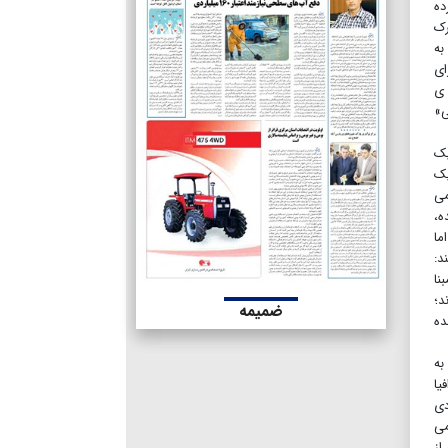
ده
رک
به
ای
 ی
ی»
یک
یک
می
ه،
ما
د:
نا
د؛
ضمیمه
ده
به
غرافیا
دی
می
از