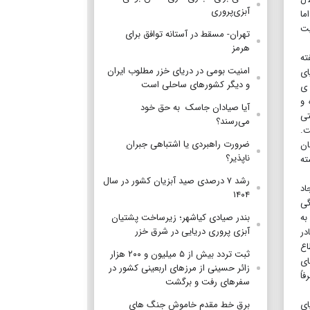
آبزی‌پروری
ما
یت
تهران- مسقط در آستانه توافق برای
هرمز
ته
امنیت بومی در دریای خزر مطلوب ایران
ای
و دیگر کشورهای ساحلی است
 ی
 و
آیا صیادان جاسک به حق خود
تی
می‌رسند؟
ت.
ضرورت راهبردی یا اشتباهی جبران
ان
ناپذیر؟
ته
رشد ۷ درصدی صید آبزیان کشور در سال
اد
۱۴۰۴
گی
بندر صیادی کیاشهر؛ زیرساخت پشتیان
به
آبزی پروری دریایی در شرق خزر
در
اع
ثبت تردد بیش از ۵ میلیون و ۲۰۰ هزار
ای
زائر حسینی از مرزهای اربعینی کشور در
اً
سفرهای رفت و برگشت
برق خط مقدم خاموش جنگ های
ای