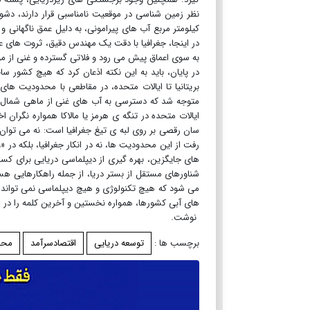
نظر زمین شناسی در موقعیت نامناسبی قرار دارند، دشوا
کیلومتر مربع آب های پیرامونی، به دلیل عمق ناگهانی و ن
در اینجا، جغرافیا با دقت یک مهندس دقیق، ثروت های ع
به سوی اعماق پیش می رود و فلاتی گسترده و غنی از مو
در پایان، باید به این نکته اذعان کرد که هیچ کشور س
بریتانیا تا ایالات متحده، در مقاطعی با محدودیت های 
متوجه شد که دسترسی به آب های غنی از ماهی شمال ار
ایالات متحده در تنگه ی هرمز یا مالاکا همواره نگران
سان رقصی بر روی لبه ی تیغ جغرافیا است: نه می توا
رفت از این محدودیت ها، نه در انکار جغرافیا، بلکه در 
های جایگزین، بهره گیری از دیپلماسی دریایی برای کسب
شناورهای مستقل از بستر دریا، از جمله راهکارهایی هس
می شود که هیچ تکنولوژی و هیچ دیپلماسی نمی تواند به 
های آبی کشورها، همواره نخستین و آخرین کلمه را در
نوشت.
برچسب ها :
توسعه دریایی
اقتصادسرآمد
محد