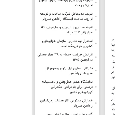
ظرفیت ریلی برای بازگشت زائران اربعین
افزایش یافت
بازدید مدیرعامل شرکت ساخت و توسعه
از روند ساخت ایستگاه راه‌آهن سبزوار
انجام ۱۱۰۰ پرواز اربعینی و جابه‌جایی ۱۴۱
هزار زائر تا ۱۲ مرداد
بر
استقرار تیم‌ نظارتی سازمان هواپیمایی
ها
کشوری در فرودگاه نجف
ها
افزایش ظرفیت «هما» به ۳۸ هزار صندلی
ته
در اربعین ۱۴۰۵
ری
 ی
قدردانی معاون اول رئیس‌جمهور از
بر
مدیرعامل راه‌آهن
یز
نمایشگاه هفتم حمل‌ونقل و لجستیک؛
فرصتی برای بازطراحی حکمرانی
ای
کریدورهای کشور
به
از
شمارش معکوس آغاز عملیات ریل‌گذاری
هر
راه‌آهن سبزوار
ند
گامی برای تجاری‌سازی دانش بومی
ال