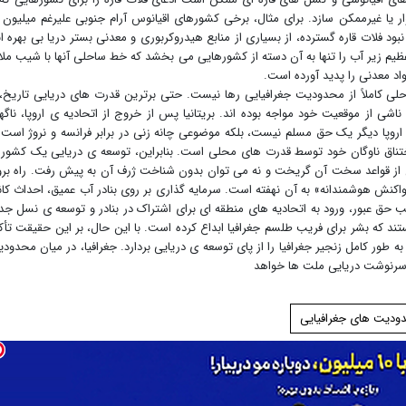
ر یا غیرممکن سازد. برای مثال، برخی کشورهای اقیانوس آرام جنوبی علیرغم میلیون 
بود فلات قاره گسترده، از بسیاری از منابع هیدروکربوری و معدنی بستر دریا بی بهره ان
ظیم زیر آب را تنها به آن دسته از کشورهایی می بخشد که خط ساحلی آنها با شیب ملا
اد معدنی را پدید آورده است.
احلی کاملاً از محدودیت جغرافیایی رها نیست. حتی برترین قدرت های دریایی تاریخ، 
ناشی از موقعیت خود مواجه بوده اند. بریتانیا پس از خروج از اتحادیه ی اروپا، ناگه
وپا دیگر یک حق مسلم نیست، بلکه موضوعی چانه زنی در برابر فرانسه و نروژ است.
 اختناق ناوگان خود توسط قدرت های محلی است. بنابراین، توسعه ی دریایی یک کشور 
ن از قواعد سخت آن گریخت و نه می توان بدون شناخت ژرف آن به پیش رفت. راه بر
«واکنش هوشمندانه» به آن نهفته است. سرمایه گذاری بر روی بنادر آب عمیق، احداث کان
 حق عبور، ورود به اتحادیه های منطقه ای برای اشتراک در بنادر و توسعه ی نسل جد
تند که بشر برای فریب طلسم جغرافیا ابداع کرده است. با این حال، بر این حقیقت تأک
طور کامل زنجیر جغرافیا را از پای توسعه ی دریایی بردارد. جغرافیا، در میان محدود
 سرنوشت دریایی ملت ها خواهد
ودیت های جغرافیایی