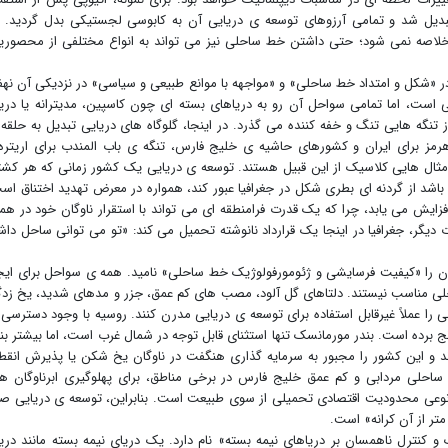
 بدون ساحل تبدیل شد و تمامی آرزوهای توسعه ی دریایی آن به کابوسی لجستیکی بدل گردید. ا
خلاصه نمی شود؛ حتی داشتن خط ساحلی نیز می تواند به انواع مختلفی از محصور
ر «شکل و امتداد خط ساحلی» و «مواجهه با موانع طبیعی و سیاسی» در نزدیکی آن نهف
ی است، اما تمامی سواحل آن رو به دریاهای بسته ای چون کاسپین، مدیترانه یا دری
تنگه هایی تنگ و خفه کننده می گذرد. در اینجا، گلوگاه های دریایی تبدیل به حلقه
رمز برای ایران و کشورهای حاشیه ی خلیج فارس، تنگه ی باب المندب برای اریتره
، مثال هایی کلاسیک از این قبیل هستند. توسعه ی دریایی یک کشور زمانی که هر کش
 باشد از گردنه ای بطری شکل در جغرافیا عبور کند، همواره در معرض تهدید اختناق اس
ایش می یابد، چرا که یک قدرت فرامنطقه ای می تواند با استقرار ناوگان خود در هم
 دیگر، جغرافیا در اینجا یک قرارداد نانوشته تحمیل می کند: «تو می توانی ساحل داش
را «کیفیت فرسایشی و ژئومورفولوژیک خط ساحلی» نامید. همه ی سواحل برای ایج
احلی مناسب نیستند. دلتاهای گل آلود، مصب های کم عمق، جزر و مدهای شدید، یخ زد
ا عملاً غیرقابل استفاده برای توسعه ی دریایی مدرن کنند. روسیه با وجود دسترسی 
نج برده است. بندر مورمانسک تنها استثنای قابل توجه در شمال غرب است، اما بیشتر بنا
و این کشور را مجبور به سرمایه گذاری هنگفت در ناوگان یخ شکن یا پذیرش انقط
حلی مردابی و کم عمق خلیج فارس در برخی مناطق، برای پهلوگیری ابرناوگان ه
ود نوعی محدودیت اقتصادی تحمیلی از سوی طبیعت است. بنابراین، توسعه ی دریایی صرف
متر از آن کرانه» است.
و کنترل ناهمسان بر دریاهای نیمه بسته» نام دارد. یک دریای نیمه بسته مانند دری