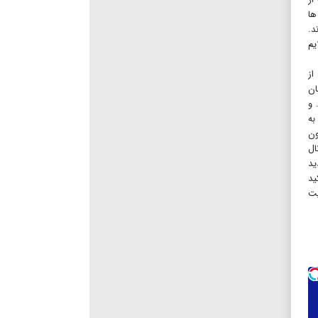
ها
د.
یم
از
ان
 و
به
ون
ال
ید
ید
یت