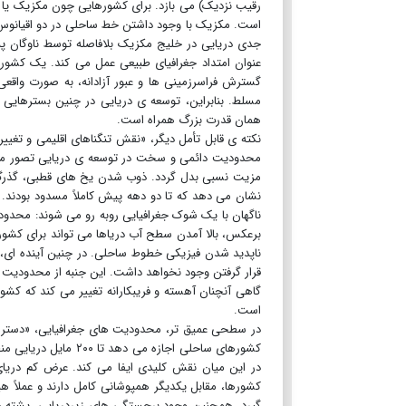
رقیب نزدیک) می بازد. برای کشورهایی چون مکزیک یا ک
است. مکزیک با وجود داشتن خط ساحلی در دو اقیانوس 
جدی دریایی در خلیج مکزیک بلافاصله توسط ناوگان پن
عنوان امتداد جغرافیای طبیعی عمل می کند. یک کشور ک
گسترش فراسرزمینی ها و عبور آزادانه، به صورت واقع
مسلط. بنابراین، توسعه ی دریایی در چنین بسترهایی ه
همان قدرت بزرگ همراه است.
نکته ی قابل تأمل دیگر، «نقش تنگناهای اقلیمی و تغی
محدودیت دائمی و سخت در توسعه ی دریایی تصور می ش
مزیت نسبی بدل گردد. ذوب شدن یخ های قطبی، گذرگاه
نشان می دهد که تا دو دهه پیش کاملاً مسدود بودند. در
ناگهان با یک شوک جغرافیایی روبه رو می شوند: محدود
برعکس، بالا آمدن سطح آب دریاها می تواند برای کشوره
ناپدید شدن فیزیکی خطوط ساحلی. در چنین آینده ای، 
قرار گرفتن وجود نخواهد داشت. این جنبه از محدودیت ج
گاهی آنچنان آهسته و فریبکارانه تغییر می کند که کشو
است.
در سطحی عمیق تر، محدودیت های جغرافیایی، «دسترسی 
در این میان نقش کلیدی ایفا می کند. عرض کم دریای
کشورها، مقابل یکدیگر همپوشانی کامل دارند و عملاً 
گیرد. همچنین وجود برجستگی های زیردریایی، پشته ها