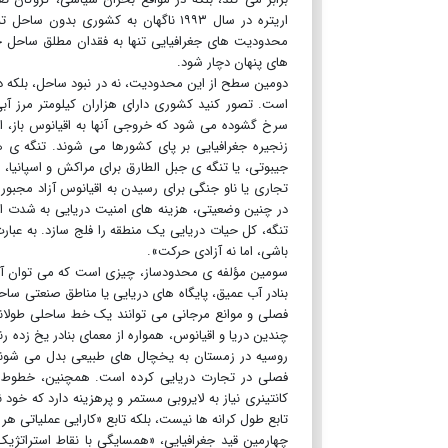
اریتره در سال ۱۹۹۳ ناگهان به کشوری
محدودیت های جغرافیایی تنها به فقدان مطلق ساحل 
های پنهان دچار شود.
دومین سطح از این محدودیت، نه در نبود ساحل، بلکه د
است. تصور کنید کشوری دارای هزاران کیلومتر مرز آب
سرخ گشوده می شود که خروجی آنها به اقیانوس باز، از 
زنجیره جغرافیایی بر پای کشورها می شوند. تنگه ی ه
جیبوتی، یا تنگه ی جبل الطارق برای مراکش و اسپانیا
تجاری یا ناو جنگی برای رسیدن به اقیانوس آزاد مجبور
در چنین وضعیتی، هزینه های امنیت دریایی به شدت افز
تنگه، کل حیات دریایی یک منطقه را فلج سازد. به عبارت
باشی، اما نه آزادی حرکت».
سومین مؤلفه ی محدودساز، چیزی است که می توان آن 
بنادر آب عمیق، پایگاه های دریایی یا مناطق صنعتی س
فصلی و موانع مرجانی می توانند یک خط ساحلی طولانی ر
چندین دریا و اقیانوس، همواره از معمای بنادر یخ زده ر
روسیه در زمستان به یخچال های طبیعی بدل می شوند 
فصلی در تجارت دریایی کرده است. همچنین، خطوط سا
کانتینری نیاز به لایروبی مستمر و پرهزینه دارد که خ
تابع طول کرانه ها نیست، بلکه تابع «کارایی عملیاتی هر 
چهارمین قید جغرافیایی، «همسایگی با نقاط استراتژیک 