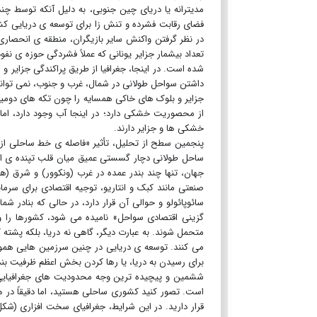
مدیترانه یا دریای چین جنوبی، به دلیل آنکه توسط چند
فضای رقابت فشرده و تنش زا برای توسعه ی دریایی ک
در نظر گرفتن واکنش سایر بازیگران، منطقه ی انحصاری 
تعداد بیشمار جزایر یونانی که عملاً فشردگی حوزه ی نفو
شده است. در اینجا، جغرافیا از طریق پراکندگی جزایر و ص
داشتن سواحل طولانی در شمال، غرب و جنوب، نمی تواند
جزایر و بلوک های خاکی همسایه را چون تکه های دومی
از محصوریت خشکی دارد؛ در اینجا آب وجود دارد، ام
خشکی ها و جزایر دارند.
پنجمین سطح از تحلیل، تأثیر «فاصله ی خط ساحلی از 
ساحل طولانی دچار گسستی عمیق میان قلب تپنده ی اقتص
جهان، تنها چند بندر عمده در غرب (ونکوور) و شرق (ها
صنعتی مانند کبک و انتاریو، توجیه اقتصادی برای سرما
سائوپائولو و حوالی آن قرار دارد، در حالی که بنادر 
گزینی اقتصادی سواحل» نامیده می شود، کشورها را و
متحمل شوند. به عبارت دیگر، گاهی نه دریا، بلکه پشته 
می کنند. توسعه ی دریایی در چنین سرزمین هایی هموا
برای رسیدن به دریا، یا رها کردن بخش اعظم ظرفیت بند
ششمین و پیچیده ترین وجه محدودیت های جغرافیایی، 
است. تصور کنید کشوری ساحلی هستید، اما دقیقاً در ه
قرار دارید. در این شرایط، جغرافیای سخت افزاری (شک