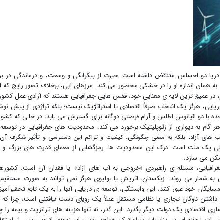
ر دریا دو احساس متناقض داشته است: حیرت از بیکرانگی و وسعت، و درماندگی در برا
به همان اندازه او را در خشکی محصور می کند. مرزهای آبی، برخلاف تصور رایج که آن
، در عمیق ترین لایه ی معنایی خود، قفس هایی جغرافیایی هستند که آزادی عمل کشور
یایی، هرگز یک انتخاب صرفاً اقتصادی یا استراتژیک نیست؛ بلکه تراژدی از پیش نوش
ه با دو اقیانوس اطلس و آرام فرصتی دوگانه برای گسترش می یابد، در حالی که کشو
ر گام به دیواری از ژئوپلیتیک برخورد می کند. محدودیت های جغرافیایی در توسعه
آب های آزاد، بلکه به معنی چگونگی، کیفیت و تراکم این دسترسی و تأثیر شگرف آن 
ی یک ملت است. درک این محدودیت ها، رمزگشایی از معمای قدرت های بزرگ و ن
مکن می سازد.
غرافیایی، مسئله ی راهبردی «خروجی به آب های آزاد» یا فقدان آن است. کشوره
 به شمار می روند. ازبکستان، اتریش یا بولیوی هرگز نمی توانند به صورت مستقیم 
گان خود عبور کنند. این وابستگی، توسعه ی دریایی آنها را به یک تابع تحقیرآمیز 
اشتن ناوگان تجاری یا نظامی مستقل عملاً یک رویای دست نیافتنی است، چرا که 
ی اقتصادی یک دولت دیگر بگذرد. این گذر، نه تنها هزینه های ترانزیت و بیمه را چ
ییرات لحظه ای در مناسبات دیپلماتیک خواهد بود. برای نمونه، اتیوپی پس از استقل