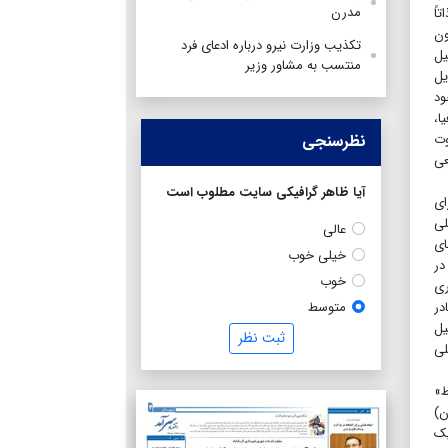
مدرن
اً
ون
تکذیب وزارت نیرو درباره ادعای فرد
یل
منتسب به مشاور وزیر
یل
ود
ا،
نظرسنجی
وت
عی
آیا ظاهر گرافیکی سایت مطلوب است
ای
لی
عالی
ای
خیلی خوب
در
خوب
ری
متوسط
در
یل
ثبت نظر
لی
ط»
ن)
یک