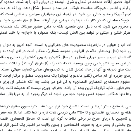
وبا، حضور ایالات متحده در شمال و شرق، توسعه ی دریایی آنها را به شدت محدود کر
آرام و اطلس، هیچگاه نتوانسته ناوگانی قدرتمند و مستقل شکل دهد، چرا که هر تح
جم آمریکا رصد و خنثی می شود. در اینجا، این جغرافیای سیاسی و نظامی است که 
وچک ساحلی که در کنار یک ابرقدرت دریایی قرار گرفته، عملاً از حق طبیعی خود بر
ی محروم می شود، نه به دلیل مانع طبیعی، بلکه به دلیل حضور هولناک یک همسایه
رگز خنثی و مبتنی بر قواعد بین الملل نیست؛ بلکه همواره با «اجازه» یا «قید ضمن
یرات آب و هوایی در بازتعریف محدودیت های جغرافیایی» است. آنچه امروز به عنوان 
ود (مثل یخبندان دائم در اقیانوس منجمد شمالی)، ممکن است در افق آینده به 
 شمال غرب و مسیر دریای شمال را در حال گشودن به روی کشتیرانی تجاری و نظا
 این میان، کشورهایی چون روسیه، کانادا، دانمارک (از طریق گرینلند) و ایالات متحد
یت های دیرینه ی آنها در حال تبدیل شدن به کریدورهای طلایی تجارت جهانی است. ا
ای جزیره ای کم ساحل (نظیر مالدیو یا تووالو) یک محدودیت مطلق و مرگبار ایجاد کن
مفهوم «منطقه ی انحصاری اقتصادی» به کل فرو می پاشد، چه آنکه خشکی ای برای مب
غرافیایی، شاید تراژیک ترین وجه آن باشد: جغرافیا چیزی نیست که همیشه ثابت بمان
رها تنها هنگامی متوجه قفس جدید خود می شوند که دیگر پنجره ای به دریا باقی نمان
به منابع بستر دریا» را تحت الشعاع خود قرار می دهند. کنوانسیون حقوق دریاها 
کشورهای ساحلی اجازه می دهد تا ۲۰۰ مایل دریایی منطقه ی انحصاری اقتصادی و تا ۳۵۰ مایل دریایی فلات قاره را ادعا کنند. اما باز هم ج
 کاسپین یا دریای سرخ در برخی نقاط به گونه ای است که مناطق انحصاری اقتصا
هیچ بخشی از بستر دریا به صورت اختصاصی و بدون رقابت در اختیار یک کشور قرار ن
ی اقیانوسی و گسل های قاره ای ممکن است ادعای فلات قاره را برای کشورهایی که 