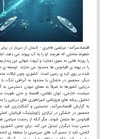
اقتصادسرآمد- مرتضی فاخری - انسان از دیرباز در براب
خطوط ساحلی که هرچند او را به آب پیوند می دهد، اما 
را روزنه هایی به سوی تجارت و ثروت جهانی می پنداریم
را در پهنه ی اقیانوس ها محدود می سازند. توسعه ی در
شده بر روی کره ی زمین است. کشوری چون ایالات متحد
دیگر، محصور در خشکی یا محدود به آبراهی تنگ، با ه
دریایی کشورها نه صرفاً به معنای نبودن دسترسی به 
سیاست خارجی، توان نظامی، اقتصاد و حتی هویت مل
تحلیل ریشه های فروپاشی امپراطوری های دریایی را م
به گزارش اقتصادسرآمد، نخستین و آشکارترین قید ج
محصور در خشکی در تراژدی ژئوپلیتیک، قربانیان اصلی
اقیانوس ها متصل شوند، مگر آنکه از رحمت سیاسی همسای
حسن نیت دیگران تبدیل می کند. برای چنین کشوری، د
کشتی باید از مسیر آب های سرزمینی یا منطقه ی انحصار
برابر می کند، بلکه در مواقع بحران سیاسی، گروگان تغ