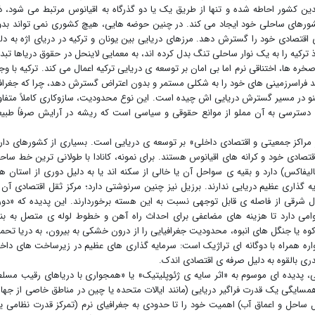
ین کشور احاطه شده و تنها از طریق یک یا دو گذرگاه به اقیانوس مرتبط می شود، ذات
شورهای ساحلی خود ایجاد می کند. در چنین حوضه هایی، هیچ کشوری نمی تواند بد
اقتصادی خود را گسترش دهد. مرزهای دریایی بین یونان و ترکیه در دریای اژه به دل
ذ ترکیه را به یک نوار ساحلی تنگ بدل کرده اند، به معمایی لاینحل در حقوق دریاها تبد
خره ها، اختناقی نرم اما بی امان بر توسعه ی دریایی ترکیه اعمال می کند. ترکیه با وج
 فراسرزمینی های خود را به شکلی مستمر و بدون اعتراض گسترش دهد، چرا که جغرافی
نو در مسیر گسترش دریایی اش چیده است. این نوع محدودیت، سازوکاری کاملاً متفا
ا دسترسی به آن مملو از موانع حقوقی و سیاسی است که ریشه در آرایش صرفاً طبی
مراکز جمعیتی و اقتصادی داخلی» بر توسعه ی دریایی است. بسیاری از کشورهای دار
ادی خود و کرانه های اقیانوس هستند. برای نمونه، کانادا با طولانی ترین خط ساح
لیفاکس) دارد و بقیه ی سواحل آن یا خالی از سکنه اند یا به دلیل دوری از استان ه
یه گذاری عظیم دریایی ندارند. برزیل نیز چنین سرنوشتی دارد؛ مرکز ثقل اقتصادی آن 
شمال شرقی از فاصله ی قابل توجهی نسبت به این هسته برخوردارند. این پدیده که «دو
امی دارد تا هزینه های مضاعفی برای احداث راه آهن و خطوط لوله ی متصل به بنا
کوه یا جنگل های انبوه، محدودیت جغرافیایی را از درون خشکی به بیرون، به دریا تحم
ره همراه با دوگانه ای تراژیک است: سرمایه گذاری های عظیم در زیرساخت های داخ
ری بالقوه به دلیل صرفه ی اقتصادی اندک.
پدیده ای موسوم به «اثر سایه ی ژئوپلیتیک» یا «همجواری با دریاهای رقیب مسل
مسایگی یک قدرت فراگیر دریایی (مانند ایالات متحده یا چین در مناطق خاصی از جها
ل ساحل و اعماق آب) اهمیت خود را تا حدودی به جغرافیای نرم (تمرکز قدرت نظامی 