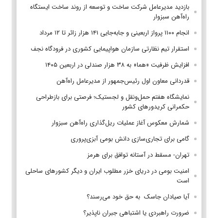
بازدید مدیرعامل شرکت ساخت و توسعه از روند ساخت ایستگاه
راه‌آهن سبزوار
انجام ۱۱۰۰ پرواز اربعینی و جابه‌جایی ۱۴۱ هزار زائر تا ۱۲ مرداد
استقرار تیم‌ نظارتی سازمان هواپیمایی کشوری در فرودگاه نجف
افزایش ظرفیت «هما» به ۳۸ هزار صندلی در اربعین ۱۴۰۵
قدردانی معاون اول رئیس‌جمهور از مدیرعامل راه‌آهن
نمایشگاه هفتم حمل‌ونقل و لجستیک؛ فرصتی برای بازطراحی
حکمرانی کریدورهای کشور
شمارش معکوس آغاز عملیات ریل‌گذاری راه‌آهن سبزوار
گامی برای تجاری‌سازی دانش بومی آبزی‌پروری
تهران- مسقط در آستانه توافق برای هرمز
امنیت بومی در دریای خزر مطلوب ایران و دیگر کشورهای ساحلی
است
آیا صیادان جاسک به حق خود می‌رسند؟
ضرورت راهبردی یا اشتباهی جبران ناپذیر؟