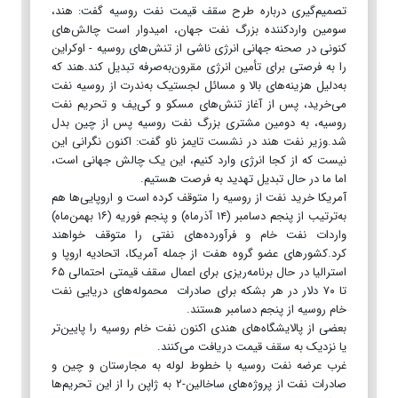
تصمیم‌گیری درباره طرح سقف قیمت نفت روسیه گفت: هند،
سومین واردکننده بزرگ نفت جهان، امیدوار است چالش‌های
کنونی در صحنه جهانی انرژی ناشی از تنش‌های روسیه - اوکراین
را به فرصتی برای تأمین انرژی مقرون‌به‌صرفه تبدیل کند.هند که
به‌دلیل هزینه‌های بالا و مسائل لجستیک به‌ندرت از روسیه نفت
می‌خرید، پس از آغاز تنش‌های مسکو و کی‌یف و تحریم نفت
روسیه، به‌ دومین مشتری بزرگ نفت روسیه پس از چین بدل
شد.وزیر نفت هند در نشست تایمز ناو گفت: اکنون نگرانی این
نیست که از کجا انرژی وارد کنیم، این یک چالش جهانی است،
اما ما در حال تبدیل تهدید به فرصت هستیم.
آمریکا خرید نفت از روسیه را متوقف کرده است و اروپایی‌ها هم
به‌ترتیب از پنجم دسامبر (۱۴ آذرماه) و پنجم فوریه (۱۶ بهمن‌ماه)
واردات نفت خام و فرآورده‌های نفتی را متوقف خواهند
کرد.کشورهای عضو گروه هفت از جمله آمریکا، اتحادیه اروپا و
استرالیا در حال برنامه‌ریزی برای اعمال سقف قیمتی احتمالی ۶۵
تا ۷۰ دلار در هر بشکه برای صادرات محموله‌های دریایی نفت
خام روسیه از پنجم دسامبر هستند.
بعضی از پالایشگاه‌های هندی اکنون نفت خام روسیه را پایین‌تر
یا نزدیک به سقف قیمت دریافت می‌کنند.
غرب عرضه نفت روسیه با خطوط لوله به مجارستان و چین و
صادرات نفت از پروژه‌های ساخالین-۲ به ژاپن را از این تحریم‌ها