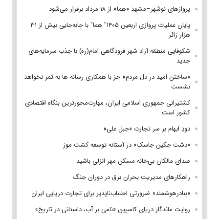
پروازهای نوشهر–مشهد «هما» از ۱۸ مرداد برقرار می‌شود
پایان عملیات پروازی اربعین ۱۴۰۵" هما" با جابه‌جایی بیش از ۳۱
هزار زائر
شکوفایی منطقه آزاد شهر فرودگاهی امام(ره) با جذب سرمایه‌های
جدید
«ساختن امید در دل مردم» جز با همکاری رسانه ها به ثمر نخواهد
نشست
کشتیرانی جمهوری اسلامی ایران، مهارت‌محورترین بنگاه اقتصادی
کشور است
دودِ ابهام بر سر تجارت «جبل علی»
«دشت جگین جاسک» در آستانه توسعه کشت موز
صدای مالکان بی‌خانه مسکن مهر انزلی باشید
راهکارهای مدیریت بحران برق در دوران جنگ
«بنادرهوشمند» ضرورتی اجتناب‌ناپذیر برای تجارت دریایی ایران
روایت ماندگار دریای کاسپین «نامی بر آب، داستانی در تاریخ»