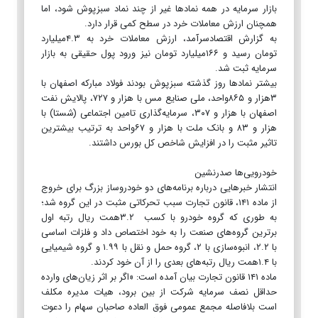
بازار سرمایه در همه نمادها غیر از چند نماد سبزپوش شود، اما
همچنان ارزش معاملات خرد در سطح کمی قرار دارد.
به گزارش اقتصادسرآمد، ارزش معاملات خرد به ۴.۳میلیارد
تومان رسید و ۱۶۶میلیارد تومان نیز ورود پول حقیقی به بازار
سرمایه ثبت شد.
بیشتر نمادها روز گذشته سبزپوش بودند فولاد مبارکه اصفهان با
۳هزار و ۸۶۵واحد، ملی صنایع مس با هزار و ۷۲۷، پالایش نفت
اصفهان با هزار و ۳۰۷، سرمایه‌گذاری تامین اجتماعی (شستا) با
هزار و ۸۳ و بانک ملت با هزار و ۶۷واحد به ترتیب بیشترین
تاثیر مثبت را در افزایش شاخص کل بورس داشتند.
خودرویی‌ها صدرنشین
انتشار خبرهایی درباره برنامه‌های دو خودروساز بزرگ برای خروج
از ماده ۱۴۱، قانون تجارت سبب تحرکاتی مثبت در این گروه شد؛
به طوری که گروه خودرو با کسب ۳.۲همت ریال رتبه اول
برترین گروه‌های صنعت را به خود اختصاص داد و فلزات اساسی
با ۲.۲، انبوه‌سازی با ۲، گروه حمل و نقل با ۱.۹۹ و گروه شیمیایی
با ۱.۴همت ریال رتبه‌های بعدی را از آن خود کردند.
ماده ۱۴۱ قانون تجارت بیان آمده است: «اگر بر اثر زیان‌های وارده
حداقل نصف سرمایه شرکت از بین برود، هیات مدیره مکلف
است بلافاصله مجمع عمومی فوق العاده صاحبان سهام را دعوت