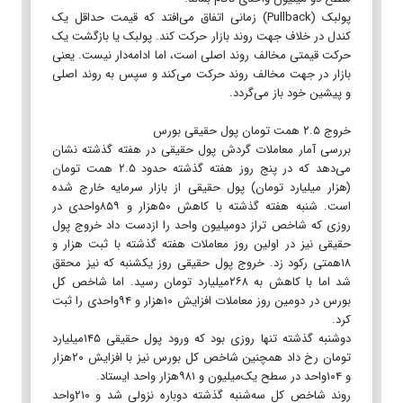
پولبک (Pullback) زمانی اتفاق می‌افتد که قیمت حداقل یک
کندل در خلاف جهت روند بازار حرکت کند. پولبک یا بازگشت یک
حرکت قیمتی مخالف روند اصلی است، اما ادامه‌دار نیست. یعنی
بازار در جهت مخالف روند حرکت می‌کند و سپس به روند اصلی
و پیشین خود باز می‌گردد.
خروج ۲.۵ همت تومان پول حقیقی بورس
بررسی آمار معاملات گردش پول حقیقی در هفته گذشته نشان
می‌دهد که در پنج روز هفته گذشته حدود ۲.۵ همت تومان
(هزار میلیارد تومان) پول حقیقی از بازار سرمایه خارج شده
است. شنبه هفته گذشته با کاهش ۵۰هزار و ۸۵۹واحدی در
روزی که شاخص تراز دومیلیون واحد را ازدست داد خروج پول
حقیقی نیز در اولین روز معاملات هفته گذشته با ثبت هزار و
۱۸همتی رکود زد. خروج پول حقیقی روز یکشنبه که نیز محقق
شد اما با کاهش به ۲۶۸میلیارد تومان رسید. اما شاخص کل
بورس در دومین روز معاملات افزایش ۱۰هزار و ۹۴واحدی را ثبت
کرد.
دوشنبه گذشته تنها روزی بود که ورود پول حقیقی ۱۴۵میلیارد
تومان رخ داد همچنین شاخص کل بورس نیز با افزایش ۲۰هزار
و ۱۰۴واحد در سطح یک‌میلیون و ۹۸۱هزار واحد ایستاد.
روند شاخص کل سه‌شنبه گذشته دوباره نزولی شد و ۲۱۰واحد