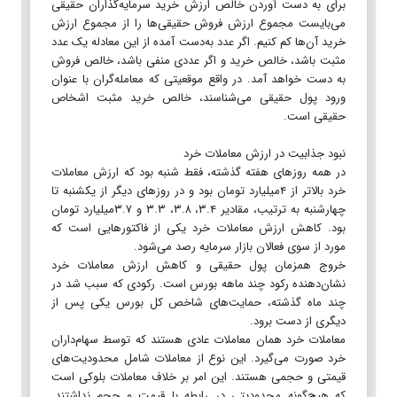
برای به دست آوردن خالص ارزش خرید سرمایه‌گذاران حقیقی
می‌بایست مجموع ارزش فروش حقیقی‌ها را از مجموع ارزش
خرید آن‌ها کم کنیم. اگر عدد به‌دست آمده از این معادله یک عدد
مثبت باشد، خالص خرید و اگر عددی منفی باشد، خالص فروش
به دست خواهد آمد. در واقع موقعیتی که معامله‌گران با عنوان
ورود پول حقیقی می‌شناسند، خالص خرید مثبت اشخاص
حقیقی است.
نبود جذابیت در ارزش معاملات خرد
در همه روزهای هفته گذشته، فقط شنبه بود که ارزش معاملات
خرد بالاتر از ۴میلیارد تومان بود و در روزهای دیگر از یکشنبه تا
چهارشنبه به ترتیب، مقادیر ۳.۴، ۳.۸، ۳.۳ و ۳.۷میلیارد تومان
بود. کاهش ارزش معاملات خرد یکی از فاکتورهایی است که
مورد از سوی فعالان بازار سرمایه رصد می‌شود.
خروج همزمان پول حقیقی و کاهش ارزش معاملات خرد
نشان‌دهنده رکود چند ماهه بورس است. رکودی که سبب شد در
چند ماه گذشته، حمایت‌های شاخص کل بورس یکی پس از
دیگری از دست برود.
معاملات خرد همان معاملات عادی هستند که توسط سهام‌داران
خرد صورت می‌گیرد. این نوع از معاملات شامل محدودیت‌های
قیمتی و حجمی هستند. این امر بر خلاف معاملات بلوکی است
که هیچ‌گونه محدودیتی در رابطه ‌با قیمت و حجم نداشتند.