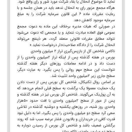
نماید تا موضوع انحلال یا بقاء شرکت مورد شور و رای واقع شود.
هرگاه مجمع مزبور رای به انحلال ندهد باید در همان جلسه و با
رعایت مقررات ماده ۶ این قانون سرمایه شرکت را به مبلغ
سرمایه موجود کاهش دهد.
در صورتی که هیات مدیره برخلاف این ماده به دعوت مجمع
عمومی فوق العاده مبادرت ننماید و یا مجمعی که دعوت می‌شود
نتواند مطابق مقررات قانونی منعقد گردد، هر ذینفع می‌تواند
انحلال شرکت را از دادگاه صلاحیت‌دار درخواست نماید.»
ناکامی شاخص کل از بازپس‌گیری تراز ۲ میلیون واحدی
بورس در هفته گذشته پس از اینکه تراز ۲میلیون واحدی را از
دست داد و در ادامه معاملات روزهای دیگر هفته گذشته
نتوانست این سطح مهم روانی را پس بگیرد. به عبارت دیگر،
سطح جاری زیر ۲میلیون واحد تثبیت شد.
بر اساس روال تکنیکال، شاخص کل بورس پس از دست دادن
یک حمایت معمولا یک برگشت به سطح قبلی انجام می‌دهد که
به آن پول‌بک می‌گویند. شاخص کل بورس نیز در هفته گذشته و
پس از عبور از سطح ۲میلیون واحدی با افت حدود ۵۰هزار
واحدی روز شنبه، در روزهای یکشنبه و دوشنبه گذشته در تلاشی
سعی کرد سطح دو میلیون واحدی را پس بگیرد، اما به دلیل نبود
قدرت کافی در خریداران و بالابودن فشار عرضه سبب شد که روند
برگشتی ضعیف باشد و شاخص کل بورس از رسیدن دوباره به
سطح دو میلیون واحدی ناکام بماند.