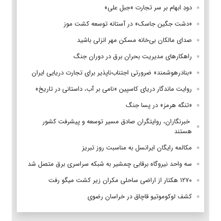
دودِ ابهام بر سر تجارت «جبل علی»
«دشت جگین جاسک» در آستانه توسعه کشت موز
صدای مالکان بی‌خانه مسکن مهر انزلی باشید
راهکارهای مدیریت بحران برق در دوران جنگ
«بنادرهوشمند» ضرورتی اجتناب‌ناپذیر برای تجارت دریایی ایران
روایت ماندگار دریای کاسپین «نامی بر آب، داستانی در تاریخ»
«تنگه هرمز» در پسا جنگ
‌ خبرنگاران، روایتگران صادق مسیر توسعه و پیشرفت کشور
هستند
مکالمه رایگان ایرانسل به مناسبت روز تبریز
سه واحد نیروگاه برقابی چمشیر به شبکه سراسری برق متصل شد
۱۲۷۰ هکتار از اراضی ساحلی مکران زیر کشت میگو رفت
کشف لوکوموتیو قاچاق در خراسان رضوی