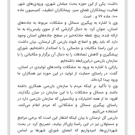
داشت: یکی از این حوزه بحث مبلمان شهری، ورودی‌های شهر،
فعالیت پیمانکاران فضای سبز، پیمانکاران تنظیف، کمیسیون ماده
۱۰۰، ماده ۷۷ و… است.
وی با اشاره به پیگیری مسائل و مشکلات مربوط به جاده‌های
استان، عنوان کرد: به دنبال گزارشی که از سوی پلیس‌راه به ما
ارائه شده، پنج نقطه حادثه‌خیز در سطح جاده‌های استان وجود
دارد که باید رفع و اصلاح شوند.بازرس کل لرستان، بیان داشت:
در این راستا مکاتبات و جلساتی را با استاندار داشته‌ایم، شورای
پیشگیری و کاهش تصادفات را به دنبال آن برگزار و مکاتباتی را با
سازمان بازرسی دراین‌رابطه داشته‌ایم.
رازانی با اشاره به ورود به مشکلات واحدهای تولیدی در استان،
گفت: در راستای حمایت از تولید در این حوزه نیز همکاران ما
ورود پیدا کرده‌اند.
وی با تأکید بر اینکه مردم با سازمان بازرسی همکاری داشته
باشند و مسائل و مشکلات را با این سازمان در میان بگذارند،
افزود: ما از همه اختیارات و پتانسیلی که سازمان بازرسی دارد در
راستای پیگیری مسائل و مشکلاتی که مردم اعلام می‌کنند،
استفاده می‌کنیم.
بازرس کل لرستان با بیان اینکه انتظار این است که برخی مراجع
و مسئولان نیز در این راستا پای‌کار بیایند، تصریح کرد: در بحث
شهرداری‌ها، امیدواریم که اعضای شورای شهرها بر اساس