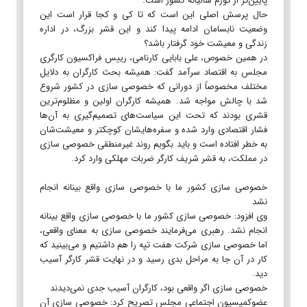
پایین‌تر از تورم سالیانه کشور است.
حال پرسش اصلی این است که تا کی و کجا قرار است این
وضعیت نابسامان ادامه پیدا کند و این قشر بزرگ‌، در اداره
زندگی و معیشت خود گرفتار باشد؟
در همین خصوص، علی بابایی کارنامی، رییس فراکسیون کارگری
مجلس به اقتصاد سرآمد گفت: همیشه بحث کارگران به دلایل
مختلف مخصوصاً از دورانی که خصوصی سازی در کشور شروع
شد با چالش مواجه شد. همیشه کارگران اولین و مظلوم‌ترین
قشری بودند که تحت این سیاست‌های تصمیم‌گیری به آن‌ها
فشار اقتصادی وارد شده و سفره‌هایشان کوچکتر و معیشت‌شان
به خطر افتاده است و باید بگویم روند غیرمنطقی خصوصی سازی
در مملکت، به قشر شریف کارگر ضربات مهلکی وارد کرد.
خصوصی سازی کشور ما با خصوصی سازی واقع بینانه انجام
نشد
وی افزود: خصوصی سازی کشور ما با خصوصی سازی واقع بینانه
انجام نشد. رهبری می‌فرمایند خصوصی سازی به معنای واقعی،
اما خصوصی سازی شرکت هفت تپه را هم داشتیم و می‌بینید که
کار در آن جا به مراحل بدی رسید و در نهایت قشر کارگر آسیب
دید.
خصوصی سازی اگر واقعی بود، کارگران آسیب جدی نمی‌دیدند
عضوکمیسیون اجتماعی مجلس تصریح کرد: خصوصی سازی آن