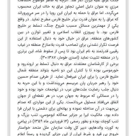
جنگ عراق عليه ايران آغاز شد. اگرچه به ظاهر موضوع اختلافات
مرزي به عنوان دليل اصلي تجاوز عراق به خاك ايران محسوب
مي‌گردد، اما عراق با حمله به ايران اين رويا را در سر مي‌پروراند
كه عراق را به عنوان قدرت برتر خليج فارس مطرح نمايد. در واقع
يكي از مهمترین مسائل مسبب شروع جنگ، تسلط بر خليج
فارس بود. با پیروزی انقلاب اسلامی و تغییر توازن در بین
کشورهای منطقه، عراق در خیال خود به دنبال استفاده از این
فرصت تکرار نشدنی برای تصاحب قدرت بلامنازع منطقه در غیاب
رقیبی قدرتمند به نام ایران بود تا پس از سقوط شاه، این برتری
را در منطقه تثبیت نماید (اسدی طومار، ۳۰:۱۳۸۷).
برخی از کارشناسان معتقدند عراق به دنبال تسلط بر اروندرود و
خورموسی بوده تا با کنترل این دو ناحیه بتواند منطقه شمال
خلیج فارس را برای ایران غیرفعال نماید. از طرفی صدام حسين
خود را رهبر جریان پان عربيسم مي‌پنداشت و با این حربه به
دنبال جلب رضایت ملت‌های عرب در تهاجمات خود بوده و خود
را در مسائلی که مربوط به جهان عرب در هر نقطه‌ای از جهان
اتفاق می‌افتاد مسئول می‌دانست. یکی از این مواردی که صدام
بی‌جهت در آن مداخله نموده و بهانه‌ای برای دشمنی با ایران قرا
داده بود، مالكيت ایرا بر جزاير سه‌گانه ابوموسي، تنب بزرگ و
تنب كوچك بوده و بطور رسمی (۱۴ فروردين ماه ۱۳۵۹) در پيامي
به كورت والدهايم، دبير كل وقت سازمان ملل متحد خواستار
خروج بي قيد و شرط ايران از اين جزاير گردیده و رسماً اعلام