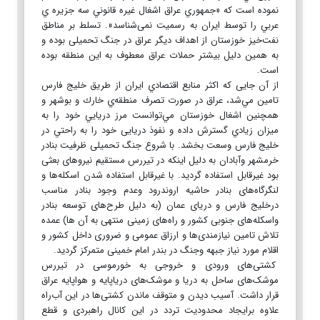
نموده است که «جمهوري عراق اشغال غيره قانوني سه جزيره ي
عربي را توسط ايران به رسمیت نمی‌شناسد». تسلط بر مناطق
نفت‌خيز خوزستان از اهداف دیگر عراق در جنگ تحمیلی بوده و
به همین دلیل بیشتر حملات عراق معطوف به این منطقه بوده
است.
از آن جایی که اکثر منابع اقتصادي ايران از طريق خليج فارس
تامين مي‌شد، عراق در صورت تصرف منطقه‌ي خارك و بوشهر و
همچنین اشغال خوزستان مي‌توانست مرز دريايي خود را به
ميزان زيادي گسترش داده و نفوذ دریایی خود را به راحتي در
خليج فارس وسعت بخشد. با شروع جنگ تحمیلی ظرفیت بنادر
خرمشهر وآبادان به دلیل اینکه در تیررس مستقیم نیروهای بعثی
بود غیرقابل استفاده گردید. با غیرقابل استفاده شدن اسکله‌ها و
لنگرگاه‌های بنادر حاشیه اروندرود وعدم وجود بنادر مناسب
درخلیج فارس و دریای عمان (به دلیل طرح‌های توسعه بنادر
واسکله‌های جنوبی کشور و راه‌های زمینی منتهی به آن ها) عمده
تلاش تامین نیازمندی‌ها و ارزاق عمومی و ضروری داخل کشور و
اقلام مورد نیاز جبهه وجنگ در بندر امام خمینی متمرکز گردید.
کشتی‌های ورودی و خروجی به خورموسی در تیررس
موشک‌های ساحل به دریا و موشک‌های دریاپایه و هواپایه عراق
قرار داشت. آسیب دیدن و متوقف ماندن کشتی‌ها در این آب‌راه
علاوه برایجاد محدودیت تردد در این کانال راهبردی و قطع