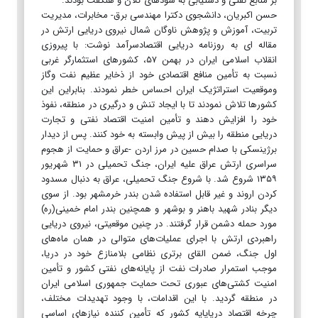
بر منابع نفتی و دستیابی به سودهای کلان و هنگفت بودند.
حسن اکبریان، دانشجوی دکترا مهندسی برق- مخابرات، مدیریت
تربیت، آموزش و پژوهش ناوگان شمال نیروی دریایی ارتش در
مقاله ای به روزنامه دریایی اقتصادسرآمد نوشت: با پیروزی
انقلاب اسلامی ایران در بهمن ۵۷، کشورهای استثمارگر غربی
نسبت به تأمین منافع اقتصادی خود از ذخایر عظیم نفت وگاز
وموقعیت استراتژیک ایران احساس خطر نمودند. بنابراین این
کشورها تلاش نمودند تا با ایجاد تنش و درگیری در منطقه، نفوذ
خود را افزایش دهند و تأمین امنیت اقتصاد نفتی و تجارت
دریایی منطقه را بیش از پیش وابسته به خود کنند. پس از دیدار
برژینسکی با صدام حسین در مرز اردن -عراق و حمایت از هجوم
سراسری ارتش عراق علیه ایران، جنگ تحمیلی در ۳۱ شهریور
۱۳۵۹ شروع شد. با شروع جنگ تحمیلی، عراق به دنبال مسدود
کردن اروند و غیر قابل استفاده شدن بندر خرمشهر بود. از سوی
دیگر بنادر شهید باهنر و بوشهر و همچنین بندر امام خمینی(ره)
مورد حمله دشمن قرار گرفتند. در چنین موقعیتی، نیروی دریایی
راهبردی ارتش با اجرای عملیات‌های متوالی در همان ماه‌های
اول جنگ، ضمن القای برتری نظامی بلامنازع خود در دریا،
موجب استمرار صادرات نفت از پایانه‌های نفتی کشور و تأمین
امنیت کشتی‌های عبوری تحت حمایت جمهوری اسلامی ایران
در منطقه گردید. با این اقدامات، با وجود تهدیدات مختلف،
چرخه اقتصاد دریاپایه کشور که تأمین کننده نیازهای اساسی