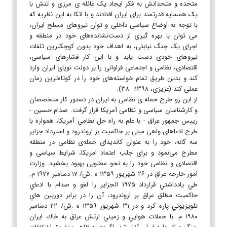
متحده و متحدانش به فکر ایجاد یک غائله ی مرزی و تنش با
یک همسایه قدرتمند برای ایران افتادند و با اتکا به این نظریه که
با توجه به اوضاع سیاسی داخلی و توان نیروهای مسلح ایران،
می توان با بهره گیری از دست‌نشانده‌های خود در منطقه و
اجرای یک جنگ نیابتی، به اهداف خود بدون کوچکترین تلفات
نیروهای خودی دست یابد و با این کار فشارهای سیاسی،
اقتصادی، نظامی و اجتماعی فراوانی را بر دولت نوپای ایران وارد
کند و بدین طریق تمام خواسته‌های خود را در کوتاه‌ترین زمان
عملی کند (عزیزی، ۱۳۹۸: ۳۸).
از این رو طرح حمله ی نظامی به ایران در دستور کار متخصصان
و کارشناسان سیاسی و نظامی آمریکا قرار گرفت. صدام حسین -
رییس جمهور عراق - با علم به راه حل نظامی آمریکا، همواره با
طرح ادعاهای واهی مبنی بر حاکمیت بر اروندرود و استرداد جزایر
سه گانه، خود را به عنوان کاندیدای حمله‌ی نظامی در منطقه
مطرح می‌نمود و برای جلب اعتماد امریکا، شرایط سیاسی و
اقتصادی و نظامی خود را به نحو مطلوبی بهبود بخشید. وزارت
امور خارجه عراق در ۲۶ شهريور ۱۳۵۹ ه .ش/ ۱۷ دسامبر ۱۹۷۷ م.
طي يادداشتي قرارداد ۱۹۷۵ الجزاير را لغو و صدام با ادعاي
حاكميت مطلق عراق بر اروندرود، آن را در برابر دوربين هاي
تلويزيوني پاره كرد و در ۳۱ شهريور ۱۳۵۹ ه .ش/ ۲۲ دسامبر
۱۹۸۰ م. با حملات هوايي و زميني ارتش عراق به خاك ايران