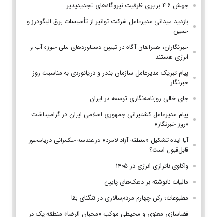
جهش ۴.۶ برابری ظرفیت نیروگاه‌های تجدیدپذیر
بازدید میدانی مدیرعامل شرکت توانیر از تأسیسات برق الیگودرز و
خمین
خبرنگاران، همراهان آگاه در تبیین دستاوردهای ملی حوزه آب و
انرژی هستند
پیام تبریک مدیرعامل سازمان بنادر و دریانوردی به مناسبت روز
خبرنگار
جای خالی روزنامه‌نگاری توسعه در ایران
پیام مدیرعامل کشتیرانی جمهوری اسلامی ایران در گرامیداشت
«روز خبرنگار»
آیا ایده تشکیل «منطقه آزاد لامرد» درهندسه حکمرانی دریامحور
قابل‌قبول است؟
واکاوی ناترازی انرژی در ۱۴۰۵
مالیات نانوشته بر دهک‌های پایین
مطبوعات؛ رکن چهارم مردم‌سالاری در تنگنای بقا
فضاسازی معنوی و محیطی موکب «محبان الرضا» منطقه یک در