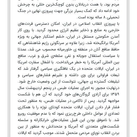
مردم بود، با همت دریادلان بدون کوچک‌ترین خللی به چرخش
خود ادامه داد که کمک بسیار بزرگی جهت پیروزی نهایی در جنگ
تحمیلی ۸ ساله بوده است.
با پیروزی انقلاب اسلامی در ایران، امکان دسترسی قردت‌های
خارجی به منابع و ذخایر عظیم انرژی محدود گردید. با روی کار
آمدن حکومتی مستقل در ایران، خشم استکبار جهانی به ویژه
آمریکا برانگیخته شد، زیرا علاوه بر سرنگونی رژیم شاهنشاهی که
حافظ منافع آنان در منطقه ی خاورمیانه محسوب می شد، عمدتا
با سیاست استقلال جویانه و نفی سلطه‌ی شرق و غرب، منافع
بین المللی آمریکا را به خطر می‌انداخت. با اشغال سفارت امریکا
در ایران، ایالات متحده در یک غافلگیری سیاسی گرفتار شد که
تبعات فراوانی برای وی داشته و علیرغم فشارهای سیاسی و
تبلیغات گسترده ی جهانی، نتوانست از این وضعیت خارج شود.
درنهایت مجبور به اجرای عملیات طبس در پنجم اردیبهشت سال
۱۳۵۹ برای آزادی گروگان‌های خود گردید که آن هم با شکست
مواجهه گردید. پس از ناکامی در عملیات طبس، به منظور تحت
فشار قرار دادن ایران، ایالات متحده کودتای نوژه را با همکاری
تعدادی از عوامل داخلی طرح‌ریزی نمود که با عدم موفقیت روبرو
شد. با ناموفق بودن این قبیل عملیات‌های خرابکارانه و سلسله
شکست‌های متعددی که آمریکا و متحدانش به منظور از بین
بردن انقلاب نوپای مردمی متحمل شدند، موجب گردید که ایالات