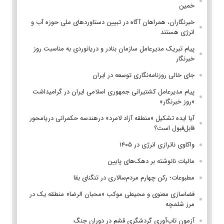
خمین
خبرنگاران، همراهان آگاه در تبیین دستاوردهای ملی حوزه آب و
انرژی هستند
پیام تبریک مدیرعامل سازمان بنادر و دریانوردی به مناسبت روز
خبرنگار
جای خالی روزنامه‌نگاری توسعه در ایران
پیام مدیرعامل کشتیرانی جمهوری اسلامی ایران در گرامیداشت
«روز خبرنگار»
آیا ایده تشکیل «منطقه آزاد لامرد» درهندسه حکمرانی دریامحور
قابل‌قبول است؟
واکاوی ناترازی انرژی در ۱۴۰۵
مالیات نانوشته بر دهک‌های پایین
مطبوعات؛ رکن چهارم مردم‌سالاری در تنگنای بقا
فضاسازی معنوی و محیطی موکب «محبان الرضا» منطقه یک در
مرز شلمچه
آزمون تاب‌آوری گردشگری قشم در دوران جنگ