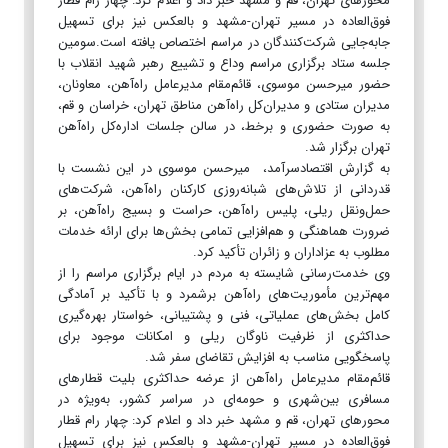
محورهای تهران، قم و مشهد خبر داد و اعلام کرد: چهار رام قطار
فوق‌العاده در مسیر تهران-مشهد و بالعکس نیز برای تسهیل
جابه‌جایی شرکت‌کنندگان در مراسم اختصاص یافته است.سومین
جلسه ستاد برگزاری مراسم وداع و تشییع رهبر شهید انقلاب با
حضور میرحسن موسوی، قائم‌مقام مدیرعامل راه‌آهن، معاونان،
مدیران ستادی و مدیران‌کل راه‌آهن مناطق تهران، خراسان و قم،
به صورت حضوری و برخط، در سالن جلسات اداره‌کل راه‌آهن
تهران برگزار شد.
به گزارش اقتصادسرآمد، میرحسن موسوی در این نشست با
قدردانی از تلاش‌های شبانه‌روزی کارکنان راه‌آهن، شرکت‌های
حمل‌ونقل ریلی، پلیس راه‌آهن، حراست و بسیج راه‌آهن، بر
ضرورت هماهنگی و هم‌افزایی تمامی بخش‌ها برای ارائه خدمات
مطلوب به عزاداران و زائران تأکید کرد.
وی خدمت‌رسانی شایسته به مردم در ایام برگزاری مراسم را از
مهم‌ترین مأموریت‌های راه‌آهن برشمرد و با تأکید بر آمادگی
کامل بخش‌های عملیاتی، فنی و پشتیبانی، خواستار بهره‌گیری
حداکثری از ظرفیت ناوگان ریلی و امکانات موجود برای
پاسخگویی مناسب به افزایش تقاضای سفر شد.
قائم‌مقام مدیرعامل راه‌آهن از عرضه حداکثری بلیت قطارهای
مسافری بین‌شهری و حومه‌ای در سراسر کشور، به‌ویژه در
محورهای تهران، قم و مشهد خبر داد و اعلام کرد: چهار رام قطار
فوق‌العاده در مسیر تهران-مشهد و بالعکس نیز برای تسهیل