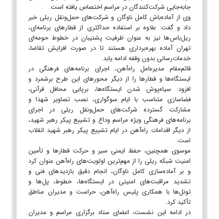
جابه‌جایی شرکت‌کنندگان در مراسم اختصاص یافته است.
وی از آماده‌باش کامل ناوگان و شرکت‌های حمل‌ونقل ریلی خبر
داد و گفت: علاوه بر استفاده حداکثری از قطارهای برنامه‌ای،
ریل‌باس‌ها نیز به عنوان ظرفیت پشتیبان در خطوط حومه‌ای
تهران آماده بهره‌برداری هستند تا در صورت افزایش تقاضا،
خدمات‌رسانی بدون وقفه ادامه یابد.
قائم‌مقام مدیرعامل راه‌آهن، اجرای برنامه‌های فرهنگی در
ایستگاه‌ها و قطارها را از دیگر محورهای این طرح برشمرد و
افزود: سیاه‌پوش شدن ایستگاه‌ها، برپایی محافل قرآنی،
فضاسازی متناسب با ایام سوگواری، نصب تصاویر شهدا و
مشارکت گسترده شرکت‌های حمل‌ونقل ریلی در اجرای
برنامه‌های فرهنگی ویژه مراسم وداع و تشییع پیکر رهبر شهید،
از دیگر اقدامات راه‌آهن در ایام تشییع پیکر رهبر شهید انقلاب
است.
موسوی همچنین، حفظ ایمنی سیر و حرکت قطارها و تأمین
امنیت شبکه ریلی را از مهم‌ترین اولویت‌های راه‌آهن عنوان کرد
و بر آماده‌سازی کامل ناوگان، انجام دقیق بازدیدهای فنی و
تشدید مراقبت‌های امنیتی در ایستگاه‌ها، خطوط، پل‌ها و
تونل‌ها با همکاری پلیس راه‌آهن، حراست و مدیران مناطق
تأکید کرد.
در ادامه این نشست، اعضای ستاد برگزاری مراسم و مدیران