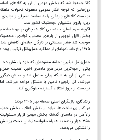
کالا جابه‌جا شد که بخش مهمی از آن به کالاهای اسا
روزهایی که توجه افکار عمومی معطوف تحولات منطقه ب
توانست کالاهای وارداتی را به مقاصد مصرفی و تولیدی م
ریل؛ بازوی پشتیبان لجستیک کشوراست
اگرچه سهم اصلی جابه‌جایی کالا همچنان بر عهده جاده بود
بخش قابل توجهی از بارهای معدنی، فولادی، محصولات
موجب شد فشار عملیاتی بر ناوگان جاده‌ای کاهش یابد و
۱۴۰۵ رخ داد، نمونه‌ای از عملکرد حمل‌ونقل ترکیبی بود؛ مدلی که در آن بندر، راه‌آهن و جاده به‌جای رقابت، در تکمیل یکدیگر عمل کردند.
حمل‌ونقل ترکیبی؛ حلقه مفقوده‌ای که خود را نشان داد
یکی از مهم‌ترین درس‌های ماه‌های اخیر، اهمیت حمل‌ونق
بخشی از آن به شبکه ریلی منتقل شد و بخش دیگری توس
می‌شد، کل زنجیره تأمین با مشکل مواجه می‌شد. اما ع
توانست از بروز اختلال گسترده جلوگیری کند.
رانندگان؛ بازیگران اصلی صحنه بهار ۱۴۰۵ بودند
در کنار زیرساخت‌ها، نباید از نقش فعالان بخش حمل‌ون
راه‌آهن در ماه‌های گذشته بخش مهمی از بار مسئولیت ت
۳۵۸ هزار راننده به همراه خانواده‌هایشان تحت پوش
را تشکیل می‌دهد.