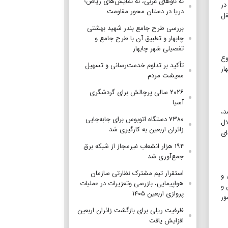
نه ناوهای غربی، نه نمایش‌های ریاض؛
در
دریا در دستان محور مقاومت
قل
بررسی طرح جامع بندر شهید بهشتی
چابهار و تطبیق آن با طرح جامع و
تفصیلی شهر چابهار
وع
تأکید بر تداوم خدمت‌رسانی و تسهیل
ار
معیشت مردم
۲۰۲۶ سالی پرچالش برای گردشگری
آسیا
د،
۷۳۸۰ دستگاه اتوبوس برای جابه‌جایی
ال
زائران اربعین به‌ کارگیری شد
ای
۱۹۴ هزار انشعاب غیرمجاز از شبکه برق
جمع‌آوری شد
استقرار تیم مشترک نظارتی سازمان
 و
هواپیمایی، بازرسی وتعزیرات در عملیات
 و
پروازی اربعین ۱۴۰۵
ور
ظرفیت ریلی برای بازگشت زائران اربعین
افزایش یافت