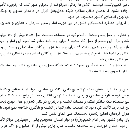
می تعیین‌کننده نیستند. کشورها زمانی می‌توانند از بحران عبور کنند که زنجیره تأمی
ار وقفه نشود. از همین منظر، عملکرد شبکه حمل‌ونقل ایران در ماه‌های منتهی به جنگ
 تاب‌آوری اقتصادی کشور محسوب می‌شود.
 ارزیابی عملکرد لجستیکی کشور در این دوره، آمار رسمی سازمان راهداری و حمل‌ون
مهرداد حمداللهی، مدیرکل دفتر حمل‌ونقل کالای سازمان راهداری و حمل‌ونقل جاده‌ای، اعلام کر
و ۴۰۰ هزار تن انواع کالا در شبکه راه‌های کشور جابه‌جا شد و برای این حجم از حمل کالا حدود ۹ میلیون بارنامه صادر شد.آنچه این آمار را
میلیون و ۱۰۰ هزار تن کالای کشاورزی، دامی و غذایی در کشور جابه‌جا شد. همچنین ۵ میلیون و ۵۰۰ هزار تن کالای اساسی و نهاده‌های 
راسر کشور منتقل شد.
اره اختلال در زنجیره تأمین وجود داشت، شبکه حمل‌ونقل جاده‌ای کشور وظیفه انتق
زار را بدون وقفه ادامه داد.
ین را ایفا کرد. بخش عمده نهاده‌های دامی، کالاهای اساسی، مواد اولیه صنایع و کالاه
وارداتی کشور از طریق بنادر وارد چرخه اقتصادی شد و سپس توسط ناوگان جاده‌ای و ریلی به مقا
ی نیست؛ بلکه بیانگر استمرار عملیات تخلیه و بارگیری در بنادر کشور و فعال بودن زنجی
نیز بارها تأکید کرده بود که اهمیت بنادر تنها در تخلیه و بارگیری خلاصه نمی‌شود، بل
عنوان گره‌های اصلی زنجیره لجستیک ملی ایفای نقش کنند.
ان بنادر کشور، بندر امام خمینی(ره) در بهار امسال همچنان یکی از مهم‌ترین مراکز تأم
کالاهای اساسی باقی ماند.آمارهای رسمی نشان می‌دهد از مبدأ استان خوزستان در سه‌ماهه نخست 