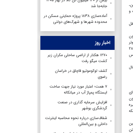
بیش از ۱۴۰ میلیون تُن کالا در بهار ۱۴۰۵
ن،
جابه‌جا شد
 و
آماده‌سازی ۱۸۳۸ پروژه حمایتی مسکن در
محدوده شهرها و شهرک‌های دولتی
قل
د در سه‌ماهه نخست سال ۱۴۰۵ بیش از ۱۴۰ میلیون
اخبار روز
 مهم‌تر
می‌کند، ترکیب کالاهای حمل‌شده است. براساس اعلام سازمان راهداری، در همین مدت ۴۹ میلیون و ۱۰۰ هزار تن کالای ساختمانی و معدنی و ۲۸
دامی پس
۱۲۷۰ هکتار از اراضی ساحلی مکران زیر
کشت میگو رفت
ال
کشف لوکوموتیو قاچاق در خراسان
رضوی
۷ همت؛ اعتبار مورد نیاز جهت ساخت
ای
ایستگاه پمپاژ آب در میانکاله
صد نهایی انتقال یافت.در واقع، عدد ۵.۵ میلیون
افزایش سرمایه گذاری در صنعت
ره
گردشگری بوشهر
که
شفاف‌سازی درباره نحوه محاسبه اینترنت
ین
داخلی و بین‌المللی
سال جاری بیش از ۱۳ میلیون و ۸۲۰ هزار تن