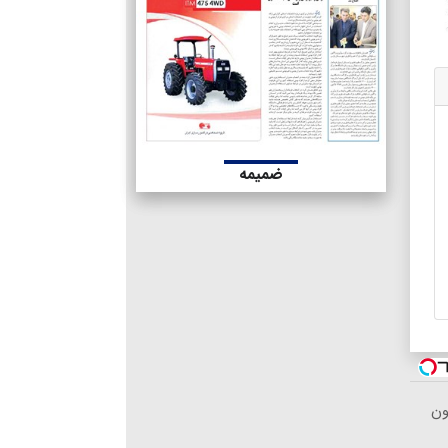
ضمیمه
ون