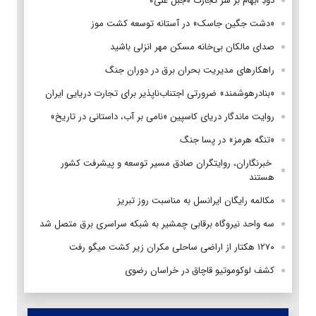
دودِ ابهام بر سر تجارت «جبل علی»
«دشت جگین جاسک» در آستانه توسعه کشت موز
صدای مالکان بی‌خانه مسکن مهر انزلی باشید
راهکارهای مدیریت بحران برق در دوران جنگ
«بنادرهوشمند» ضرورتی اجتناب‌ناپذیر برای تجارت دریایی ایران
روایت ماندگار دریای کاسپین «نامی بر آب، داستانی در تاریخ»
«تنگه هرمز» در پسا جنگ
‌ خبرنگاران، روایتگران صادق مسیر توسعه و پیشرفت کشور
هستند
مکالمه رایگان ایرانسل به مناسبت روز تبریز
سه واحد نیروگاه برقابی چمشیر به شبکه سراسری برق متصل شد
۱۲۷۰ هکتار از اراضی ساحلی مکران زیر کشت میگو رفت
کشف لوکوموتیو قاچاق در خراسان رضوی