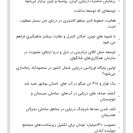
رزمایش مشترک دریایی ایران، روسیه و چین برگزار می‌شود
توسعه‌ای که توسعه نداشت
فعالیت خطوط لاینر منظم کانتینری در دریای خزر بسیار مطلوب
است
با شيوه هاي نوين، امكان كنترل و نظارت بيشتر ماهيگيري فراهم
می شود
توسعه حمل کالای ترانزیتی در ذیلِ و دریا ارتقای عضویت در
سازمان همکاری‌های شانگهای
اولین پایگاه اورژانس دریایی شمال کشور در محمودآباد راه‌اندازی
می‌شود؟
یک هزار و ۳۱۸ تن میگو در آب های استان بوشهر صید شد
کشف صدف های دریایی در آب‌های ساحلی سیستان و
بلوچستان
تلف شدن صد‌ها خرچنگ دریایی در مناطق ساحلی بحرکان
هندیجان
تصویب ۱۳۰میلیارد تومان برای تکمیل زیرساخت‌های مجتمع
چوئبده آبادان