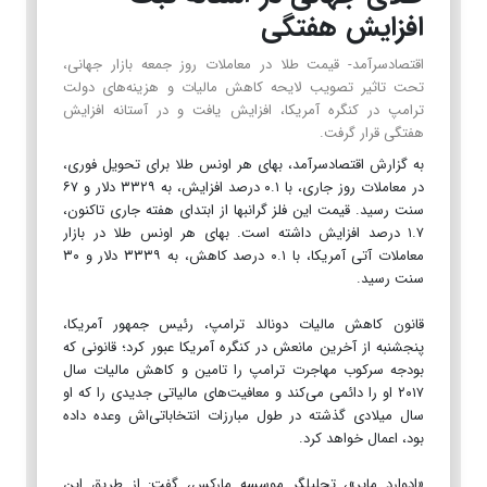
افزایش هفتگی
اقتصادسرآمد- قیمت طلا در معاملات روز جمعه بازار جهانی،
تحت تاثیر تصویب لایحه کاهش مالیات و هزینه‌های دولت
ترامپ در کنگره آمریکا، افزایش یافت و در آستانه افزایش
هفتگی قرار گرفت.
به گزارش اقتصادسرآمد، بهای هر اونس طلا برای تحویل فوری،
در معاملات روز جاری، با ۰.۱ درصد افزایش، به ۳۳۲۹ دلار و ۶۷
سنت رسید. قیمت این فلز گرانبها از ابتدای هفته جاری تاکنون،
۱.۷ درصد افزایش داشته است. بهای هر اونس طلا در بازار
معاملات آتی آمریکا، با ۰.۱ درصد کاهش، به ۳۳۳۹ دلار و ۳۰
سنت رسید.
قانون کاهش مالیات دونالد ترامپ، رئیس جمهور آمریکا،
پنجشنبه از آخرین مانعش در کنگره آمریکا عبور کرد؛ قانونی که
بودجه سرکوب مهاجرت ترامپ را تامین و کاهش مالیات سال
۲۰۱۷ او را دائمی می‌کند و معافیت‌های مالیاتی جدیدی را که او
سال میلادی گذشته در طول مبارزات انتخاباتی‌اش وعده داده
بود، اعمال خواهد کرد.
«ادوارد مایر»، تحلیلگر موسسه مارکس، گفت: از طریق این