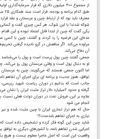
از مجموع ۴۰۰ میلیون دلاری که قرار سرمایه‌
طبق کدام برنامه و بودجه، قرار است سند همکاری ۲۵ ساله که سه سالش گذشت، تحقق می‌یابد و اجرایی می‌شود.؟
معترف باید بود که از ارتباط چین و عربستان و عقد قراردا
شوکه شدند! با این شوک، هر کس چیزی گفت و کسانی هم
یکی گفت که چین از ابتدا قابل اعتماد نبوده و این اق
عده‌ای این فرضیه را رد کردند و گفتند، چین با کسی س
مراوده می‌کند. اگر منافعش در گرو نادیده گرفتن تحریم‌ه
آن دفاع می‌کند.
جمعی گفتند چین پول پرست است و پول را می‌شناسد و کا
او به دنبال پول است و وقتی عربستان پول رو می‌کند، 
اما اکنون جمعی هستند که می‌گویند، چین به عربستان گرا
توافق، هنوز جدیت و برنامه ای برای اجرای آن تفاهم نا
جالب است که بدانیم در دوران ریاست شهید رییسی، تر
گرفته و حدود ۲میلیارد دلار تراز مثبت ایران را نشان می‌دهد.
علاوه بر این، فروش نفت در دوران دولت فعلی نسبت ب
انجام می شود.
حال که هم تراز تجاری ایران با چین مثبت شده و نیز
نیازی به اجرای تفاهم بلندمدت؟!
شاید چین این گونه فکر کرده و تشخیص داده است که د
اجرایی شدن تفاهم نامه، با کشورهای دیگری به توافق بر
واقعیت این است که اصل ماجرا معلوم نیست و هیچ یک 