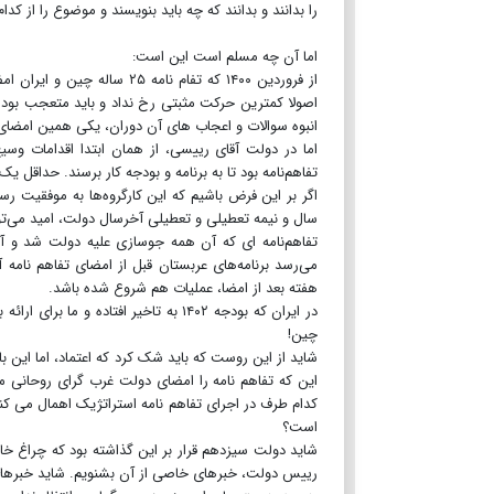
را بدانند و بدانند که چه باید بنویسند و موضوع را از کدام
اما آن چه مسلم است این است:
از فروردین ۱۴۰۰ که تفام نام
اصولا کمترین حرکت مثبتی رخ نداد و باید متعجب بود ک
انبوه سوالات و اعجاب های آن دوران، یکی همین امضای
اما در دولت آقای رییسی، از همان ابتدا اقدامات وس
تفاهم‌نامه بود تا به برنامه و بودجه کار برسند. حداق
اگر بر این فرض باشیم که این کارگروه‌ها به موفقیت ر
سال و نیمه تعطیلی و تعطیلی آخرسال دولت، امید می‌توان داشت که آن سوی ۱۴۰۲ از اردیبهشت ما
تفاهم‌نامه ای که آن همه جوسازی علیه دولت شد و
می‌رسد برنامه‌های عربستان قبل از امضای تفاهم نام
هفته بعد از امضا، عملیات هم شروع شده باشد.
در ایران که بودجه ۱۴۰۲ به تاخیر افتا
چین!
شاید از این روست که باید شک کرد که اعتماد، اما این بار 
این که تفاهم نامه را امضای دولت غرب گرای روحانی می
کدام طرف در اجرای تفاهم نامه استراتژیک اهمال می کنند
است؟
شاید دولت سیزدهم قرار بر این گذاشته بود که چراغ خا
رییس دولت، خبرهای خاصی از آن بشنویم. شاید خبرهای خوبی در پی با