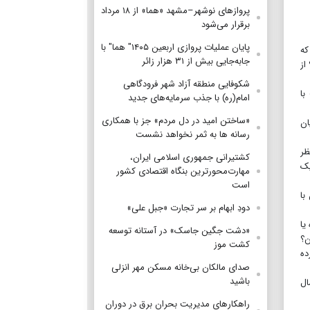
پروازهای نوشهر–مشهد «هما» از ۱۸ مرداد
برقرار می‌شود
پایان عملیات پروازی اربعین ۱۴۰۵" هما" با
 که
جابه‌جایی بیش از ۳۱ هزار زائر
از
شکوفایی منطقه آزاد شهر فرودگاهی
با
امام(ره) با جذب سرمایه‌های جدید
«ساختن امید در دل مردم» جز با همکاری
ان
رسانه ها به ثمر نخواهد نشست
ظر
کشتیرانی جمهوری اسلامی ایران،
یک
مهارت‌محورترین بنگاه اقتصادی کشور
است
 با
دودِ ابهام بر سر تجارت «جبل علی»
یا
«دشت جگین جاسک» در آستانه توسعه
ن؟
کشت موز
ده
صدای مالکان بی‌خانه مسکن مهر انزلی
باشید
ال
راهکارهای مدیریت بحران برق در دوران