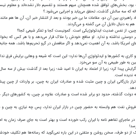
گذاری اولیه بود، بخش‌های توافق شده همچنان مبهم هستند و تقسیم دلار نشده‌اند و معلوم نی
د راهبردی بین آن دو، مقامات ما بی خبر بودند و بعد از انتشار خبر آن، آن ها هم مانند 
 به دنبال دلایل آن می گشته و می‌گردند.
دام چین، از نفس ضدیت ایدئولوژیکی است. کمونیست کجا و تفکر شیعی کجا؟
ر دوستی نداشته و ندارد. او منافع خودش را ملاک قرار می‌دهد و با هر کس که بخوا
ای امریکا باشد، به آن اهمیت نمی‌دهد و اگر منافعش در گرو تحریم‌ها باشد، همه جانبه 
ری به کشورها و ایدئولوژی آن‌ها ندارد؛ این است که شیعه و وهابی برایش فرق ندار
چین به طور طبیعی به آن سو می‌خزد.
یش پیدا کرد؛ زیرا از اعتماد به ایران نا امید شد؛ زیرا بعد از گذشت بیش از سه سال 
مه ندیده است.
از بازرگانی ایران و چین مثبت شده و صادرات ایران به چین، بر واردات از چین پی
ه دولت گذشته، حدود دو برابر شده است و صادرات علاوه بر چین، به کشورهای دیگر 
 فروش نفت هم وابسته به حضور چین در بازار ایران ندارد، پس چه نیازی به چین و 
ر ماجرای تفاهم نامه با ایران رکب خورده است و بهتر است به جای صرف زمان به ام
سد!
از دو طرف، سخن روشن و متقنی در این باره نمی‌گوید که رسانه‌ها هم تکلیف خودش