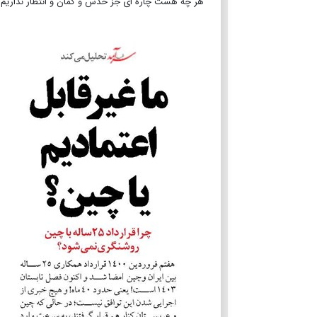
هر چه هست چاره ای جز حدس و گمان و انتظار نداریم ت