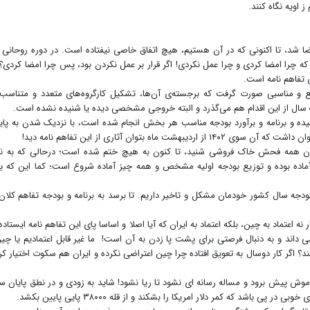
 ز اویه نگاه کنند.
ه ۲۵ ساله چین و ایران امضا شد، تا اکنونی که در آن هستیم، هیچ اتفاق خاصی نیفتاده است. در دوره روحانی
ه چرا امضا کردی و چرا عمل نکردی! اگر قرار بر عمل نکردن بود، پس چرا امضا کردی؟ 
 تفاهم نامه است.
یع و مناسبی صورت گرفت که برجسته‌ی آن‌ها، تشکیل کارگروه‌های متعدد و متناسب 
ل یک سال از این اقدام هم می‌گذرد و البته خروجی مشخصی دیده یا شنیده نشده است.
سیده و برنامه و برآورد بودجه مناسب هر بخش انجام شده است، با نزدیک شدن به پای
ه بتوان آثاری از این تفاهم نامه دید!
 آن همه فحش خاک فروشی شنید، تا کنون به هیچ ختم شده است؛ درحالی که به ن
ه آماده بوده و توزیع بودجه اولیه مشخص و همه چیز آماده شروع است؛ کما این که 
ده و ما برای ارائه بودجه سال کشور خودمان مشکل و تاخیر داریم. تا برسد به برنامه و بودجه تفاهم کلان
نه اعتماد به چین، بلکه اعتماد به ایران که آیا اصلا و اساسا پای این تفاهم نامه ایستاده 
 داند و به دنبال فرصتی برای پشت پا زدن به آن است! ما غیر قابل اعتمادیم یا چی
؟ اگر کار دوسال به تعویق افتاده چرا چین اعتراضی نکرده و ایران هم سکوت اختیار کر
موش پیش برود و مساله رسانه ای نشود تا ریا نشود! شاید به زودی و در نطق پایان س
شد که کمر دلار امریکا را بشکند و از قله ۳۸۰۰۰ پایی پایین بکشد.