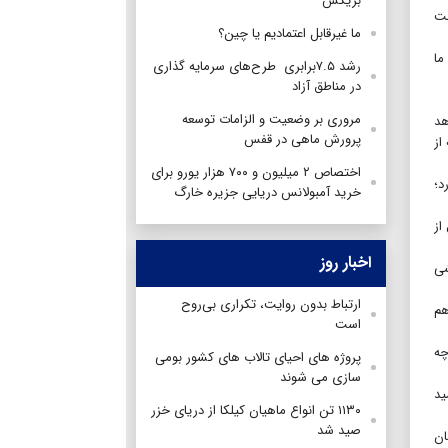
بریکس
ست
ما غیرقابل اعتمادیم یا چین؟
ما
رشد ۷.۵برابری طرح‌های سرمایه گذاری
در مناطق آزاد
مروری بر وضعیت و الزامات توسعه
هد
پرورش ماهی در قفس
از
اختصاص ۲ میلیون و ۷۰۰ هزار یورو برای
د؛
خرید آمبولانس دریایی جزیره خارگ
از
اخبار روز
شی
ارتباط بدون روایت، تکراری بی‌روح
هم
است
چه
پروژه های احیای تالاب های کشور بومی
سازی می شوند
ید
۱۱۳۰ تن انواع ماهیان کیلکا از دریای خزر
صید شد
ان