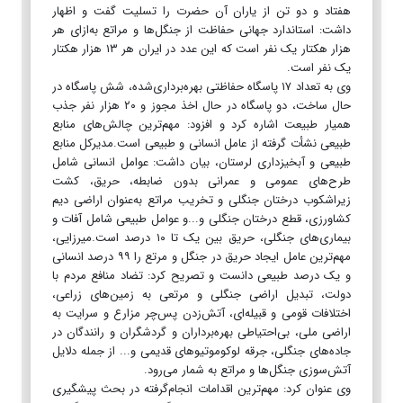
هفتاد و دو تن از یاران آن حضرت را تسلیت گفت و اظهار
داشت: استاندارد جهانی حفاظت از جنگل‌ها و مراتع به‌ازای هر
هزار هکتار یک نفر است که این عدد در ایران هر ۱۳ هزار هکتار
یک نفر است.
وی به تعداد ۱۷ پاسگاه حفاظتی بهره‌برداری‌شده، شش پاسگاه در
حال ساخت، دو پاسگاه در حال اخذ مجوز و ۲۰ هزار نفر جذب
همیار طبیعت اشاره کرد و افزود: مهم‌ترین چالش‌های منابع
طبیعی نشأت گرفته از عامل انسانی و طبیعی است.مدیرکل منابع
طبیعی و آبخیزداری لرستان، بیان داشت: عوامل انسانی شامل
طرح‌های عمومی و عمرانی بدون ضابطه، حریق، کشت
زیراشکوب درختان جنگلی و تخریب مراتع به‌عنوان اراضی دیم
کشاورزی، قطع درختان جنگلی و...و عوامل طبیعی شامل آفات و
بیماری‌های جنگلی، حریق بین یک تا ۱۰ درصد است.میرزایی،
مهم‌ترین عامل ایجاد حریق در جنگل و مرتع را ۹۹ درصد انسانی
و یک درصد طبیعی دانست و تصریح کرد: تضاد منافع مردم با
دولت، تبدیل اراضی جنگلی و مرتعی به زمین‌های زراعی،
اختلافات قومی و قبیله‌ای، آتش‌زدن پس‌چر مزارع و سرایت به
اراضی ملی، بی‌احتیاطی بهره‌برداران و گردشگران و رانندگان در
جاده‌های جنگلی، جرقه لوکوموتیوهای قدیمی و... از جمله دلایل
آتش‌سوزی جنگل‌ها و مراتع به شمار می‌رود.
وی عنوان کرد: مهم‌ترین اقدامات انجام‌گرفته در بحث پیشگیری