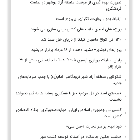
ضرورت بهره گیری از ظرفیت منطقه آزاد بوشهر در صنعت
گردشگری
ارتباط بدون روایت، تکراری بی‌روح است
پروژه های احیای تالاب های کشور بومی سازی می شوند
۱۱۳۰ تن انواع ماهیان کیلکا از دریای خزر صید شد
پروازهای نوشهر–مشهد «هما» از ۱۸ مرداد برقرار می‌شود
پایان عملیات پروازی اربعین ۱۴۰۵" هما" با جابه‌جایی بیش از ۳۱
هزار زائر
شکوفایی منطقه آزاد شهر فرودگاهی امام(ره) با جذب سرمایه‌های
جدید
«ساختن امید در دل مردم» جز با همکاری رسانه ها به ثمر نخواهد
نشست
کشتیرانی جمهوری اسلامی ایران، مهارت‌محورترین بنگاه اقتصادی
کشور است
دودِ ابهام بر سر تجارت «جبل علی»
«دشت جگین جاسک» در آستانه توسعه کشت موز