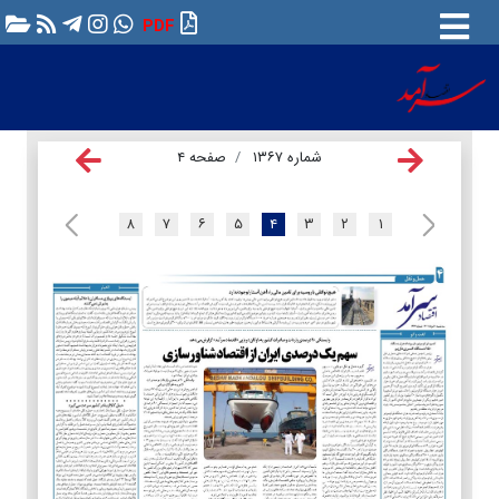
PDF
شماره ۱۳۶۷
صفحه ۴
۸
۷
۶
۵
۴
۳
۲
۱