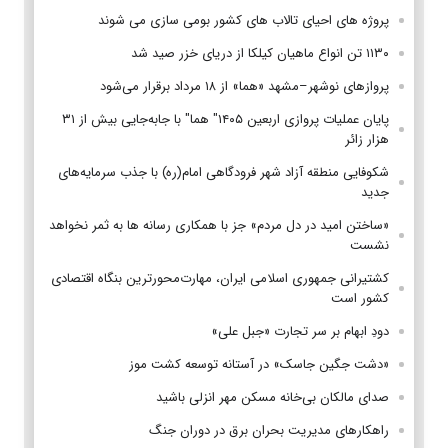
پروژه های احیای تالاب های کشور بومی سازی می شوند
۱۱۳۰ تن انواع ماهیان کیلکا از دریای خزر صید شد
پروازهای نوشهر–مشهد «هما» از ۱۸ مرداد برقرار می‌شود
پایان عملیات پروازی اربعین ۱۴۰۵" هما" با جابه‌جایی بیش از ۳۱
هزار زائر
شکوفایی منطقه آزاد شهر فرودگاهی امام(ره) با جذب سرمایه‌های
جدید
«ساختن امید در دل مردم» جز با همکاری رسانه ها به ثمر نخواهد
نشست
کشتیرانی جمهوری اسلامی ایران، مهارت‌محورترین بنگاه اقتصادی
کشور است
دودِ ابهام بر سر تجارت «جبل علی»
«دشت جگین جاسک» در آستانه توسعه کشت موز
صدای مالکان بی‌خانه مسکن مهر انزلی باشید
راهکارهای مدیریت بحران برق در دوران جنگ