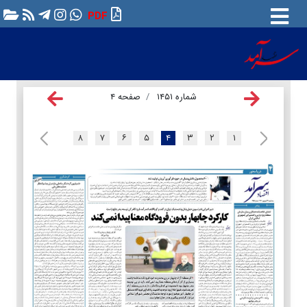
PDF
شماره ۱۴۵۱
صفحه ۴
۸
۷
۶
۵
۴
۳
۲
۱