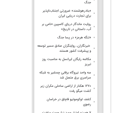
جنگ
«بنادرهوشمند» ضرورتی اجتناب‌ناپذیر
برای تجارت دریایی ایران
روایت ماندگار دریای کاسپین «نامی بر
آب، داستانی در تاریخ»
«تنگه هرمز» در پسا جنگ
‌ خبرنگاران، روایتگران صادق مسیر توسعه
و پیشرفت کشور هستند
مکالمه رایگان ایرانسل به مناسبت روز
تبریز
سه واحد نیروگاه برقابی چمشیر به شبکه
سراسری برق متصل شد
۱۲۷۰ هکتار از اراضی ساحلی مکران زیر
کشت میگو رفت
کشف لوکوموتیو قاچاق در خراسان
رضوی
۷ همت؛ اعتبار مورد نیاز جهت ساخت