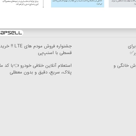
رای
جشنواره فروش مودم های LTE ‼️ خرید
ر✅
قسطی با اسنپ‌پی
وش خانگی و
استعلام آنلاین خلافی خودرو 👈با کد مل
پلاک، سریع، دقیق و بدون معطلی