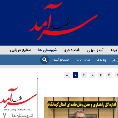
بیمه
آب و انرژی
اقتصاد دریا
شهرستان ها
صنایع دریایی
 روز
پیوندها
تماس با ما
۸
۷
۶
۵
۴
۳