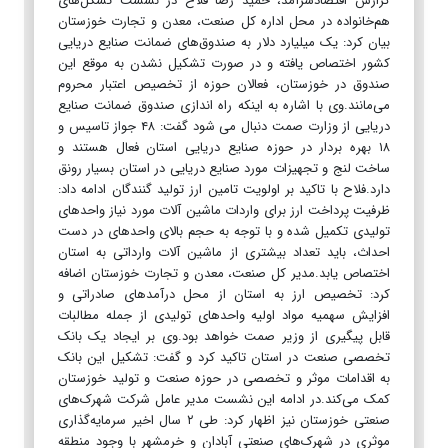
گزارش اقتصادسرآمد، حمید رضا فلاح در نشست تشکل‌های
هم‌خانواده در محل اداره کل صنعت، معدن و تجارت خوزستان
بیان کرد: یک میلیارد دلار به صندوق‌های ضمانت صنایع دریایی
کشور اختصاص یافته و در صورت تشکیل نشدن به موقع این
صندوق در خوزستان، فعالان حوزه از تخصیص اعتبار محروم
می‌مانند.وی با اشاره به اینکه راه اندازی صندوق ضمانت صنایع
دریایی از وزارت صمت دنبال می شود گفت: ۴۸ جواز تاسیس و
۱۸ بهره بردار در حوزه صنایع دریایی استان فعال هستند و
ساخت لنج و تجهیزات مورد صنایع دریایی در استان بسیار رونق
دارد.فلاح با تاکید بر اولویت تامین ارز تولید گنندگان ادامه داد:
ظرفیت پرداخت ارز برای واردات ماشین آلات مورد نیاز واحدهای
تولیدی تکمیل شده و با توجه به حجم بالای واحدهای در دست
احداث، باید تعداد بیشتری از ماشین آلات وارداتی به استان
اختصاص یابد.مدیر کل صنعت، معدن و تجارت خوزستان اضافه
کرد: تخصیص ارز به استان از محل درآمدهای صادراتی و
افزایش سهمیه مواد اولیه واحدهای تولیدی از جمله مطالبات
قابل پیگیری از وزیر صمت خواهد بود.وی بر ایجاد یک بانک
تخصصی صنعت در استان تاکید کرد و گفت: تشکیل این بانک
به اقدامات موثر و تخصصی در حوزه صنعت و تولید خوزستان
کمک می‌کند.در ادامه این نشست مدیر عامل شرکت شهرک‌های
صنعتی خوزستان نیز اظهار کرد: طی ۲ سال اخیر سرمایه‌گذاری
موثری در شهرک‌های صنعتی آبادان و خرمشهر با وجود منطقه