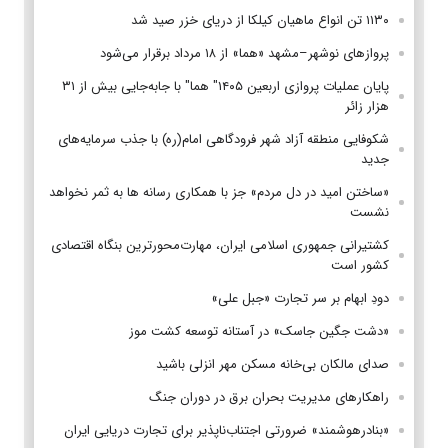
۱۱۳۰ تن انواع ماهیان کیلکا از دریای خزر صید شد
پروازهای نوشهر–مشهد «هما» از ۱۸ مرداد برقرار می‌شود
پایان عملیات پروازی اربعین ۱۴۰۵" هما" با جابه‌جایی بیش از ۳۱
هزار زائر
شکوفایی منطقه آزاد شهر فرودگاهی امام(ره) با جذب سرمایه‌های
جدید
«ساختن امید در دل مردم» جز با همکاری رسانه ها به ثمر نخواهد
نشست
کشتیرانی جمهوری اسلامی ایران، مهارت‌محورترین بنگاه اقتصادی
کشور است
دودِ ابهام بر سر تجارت «جبل علی»
«دشت جگین جاسک» در آستانه توسعه کشت موز
صدای مالکان بی‌خانه مسکن مهر انزلی باشید
راهکارهای مدیریت بحران برق در دوران جنگ
«بنادرهوشمند» ضرورتی اجتناب‌ناپذیر برای تجارت دریایی ایران