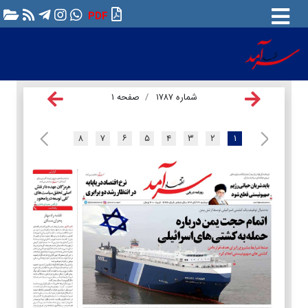
PDF
شماره ۱۷۸۷
صفحه ۱
۸
۷
۶
۵
۴
۳
۲
۱