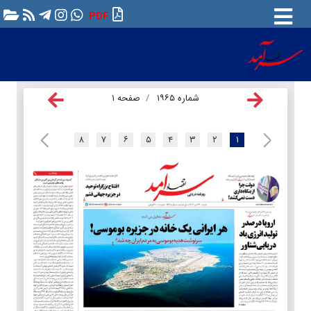
PDF
شماره ۱۹۶۵
صفحه ۱
۸
۷
۶
۵
۴
۳
۲
۱