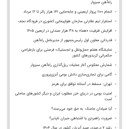
راه‌آهن سبزوار
انجام ۱۱۰۰ پرواز اربعینی و جابه‌جایی ۱۴۱ هزار زائر تا ۱۲ مرداد
استقرار تیم‌ نظارتی سازمان هواپیمایی کشوری در فرودگاه نجف
افزایش ظرفیت «هما» به ۳۸ هزار صندلی در اربعین ۱۴۰۵
قدردانی معاون اول رئیس‌جمهور از مدیرعامل راه‌آهن
نمایشگاه هفتم حمل‌ونقل و لجستیک؛ فرصتی برای بازطراحی
حکمرانی کریدورهای کشور
شمارش معکوس آغاز عملیات ریل‌گذاری راه‌آهن سبزوار
گامی برای تجاری‌سازی دانش بومی آبزی‌پروری
تهران- مسقط در آستانه توافق برای هرمز
امنیت بومی در دریای خزر مطلوب ایران و دیگر کشورهای ساحلی
است
آیا صیادان جاسک به حق خود می‌رسند؟
ضرورت راهبردی یا اشتباهی جبران ناپذیر؟
رشد ۷ درصدی صید آبزیان کشور در سال ۱۴۰۴