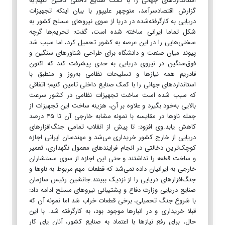
استانداردهای جهانی را با کمک صنایع داخلی تامین کنیم.به
گزارش اقتصادسرآمد، منوچهر علیپور با بیان اینکه تجهیزات
دریایی به کارگرفته‌شده در دریا از سوی نیروهای مسلح کشور به
شکل تماما ایرانی ساخته شده است، گفت: تحریم‌ها گرچه
سختی‌هایی را در این عرصه به کشور تحمیل کرد، اما سبب شد
پیوند میان صنعت و دانشگاه برای طراحی شناورهای سنگین و
فوق‌سنگین در نیروی دریایی به حدی پیشرفت کند که اکنون
قادریم همه نیازها و تسلیحات نظامی به‌روز و منطبق با
استانداردهای جهانی را با کمک صنایع داخلی تامین کنیم؛ اتفاقی
که سبب شده است ‌ساخت تجهیزات نظامی در کشور سرعت
بالایی به‌خود بگیرد و علاوه بر آن، هزینه ساخت این تجهیزات از
جمله ناوها در مقایسه با نمونه مشابه خارجی آن تا ۴۵ درصد
کاهش یابد.وی افزود: تا پیش از انقلاب تمامی جنگ‌افزارهای
دریایی از خارج کشور خریداری می‌شد و مهندسان ایرانی اجازه
کوچک‌ترین دخالتی در انجام فرایندهای معمول نگهداری، تعمیر
و ساخت قطعه را نداشتند و حتی این اجازه از سوی مستشاران
خارجی به ایرانیان داده نمی‌شد که قطعات مهم مربوط به ناوها و
جنگ‌افزارهای دریایی را از نزدیک ببینند.جانشین رئیس سازمان
صنایع دریایی وزارت دفاع و پشتیبانی نیروهای مسلح ادامه داد:
با شروع جنگ تحمیلی، برخی قطعات خراب شد اما نمونه آن که
قبلا خریداری و در انبارها موجود بود، به کارگرفته شد. با این
حال، برای رفع نیازها با اعتماد به صنایع کشور، آنان پای کار