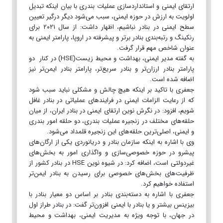
ارتقای ایمنی و استانداردسازی عملیات بندری با بیان اینکه تبدیل
اولویت به ارزش در حوزه ایمنی، سبب می‌شود دیگر درگیر تعیین
سطح ایمنی در بنادر نباشیم، اظهار داشت: از سال ۲۰۲۱ برای
رنکینگ و رتبه‌بندی بنادر برتر و پیشرفته در اروپا، پارامتر ایمنی به
عنوان شاخص مهم قرار گرفت.
به گفته مدیر ایمنی، بهداشت و محیط زیست(HSE) در کنار دو
پارامتر بنادر ارزان‌تر و بنادر سریع‌تر، پارامتر بنادر ایمن‌تر نیز
اضافه شده است.
جعفری با تاکید بر اینکه هیچ چالش و مشکلی نباید سبب شود
که از رعایت الزامات ایمنی در فرایندهای عملیاتی در بنادر غافل
شویم، افزود: در نگرش نوین ارتقای ایمنی در بنادر ایران، از میان
حلقه‌های مختلف در زنجیره عملیات بندری، دو حلقه امور بندری
و ایمنی، اصلی‌ترین حلقه‌های این زنجیره قلمداد می‌شود.
وی با اشاره به اینکه سازمان بنادر و دریانوردی یکی از ارگان‌های
پیشرو در حوزه خصوصی‌سازی و واگذاری امور به بخش‌های
غیردولتی است، اضافه کرد: در شیوه نوین HSE در بنادر کشور از
ظرفیت‌های بخش‌های خصوصی برای رسیدن به بنادر ایمن‌تر
استفاده خواهیم کرد.
جعفری با اشاره به دسته‌بندی بنادر بر اساس دو معیار بنادر با
بیزینس بیشتر و یا بنادر با ایمنی افزون‌تر گفت: در بنادر طراز اول
در جهان، با توجه ویژه به مدیریت ایمنی، بهداشت و محیط‌