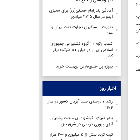
صهیونیستی را قطع کنند
 و
آمادگی بندرامام خمینی(ره) برای ممیزی
آیمو در سال ۲۰۲۵ میلادی
ز عملکرد
ست
تقویت از سرگیری تجارت نفت ایران و
ان
هند
ت،
کسب رتبه ۲۲ گروه کشتیرانی جمهوری
اسلامی ایران در میان ۱۰۰ شرکت برتر
کشور
دم
پروژه پل خلیج‌فارس بن‌بست خورد
هد
اخبار روز
رشد ۷ درصدی صید آبزیان کشور در سال
۱۴۰۴
بندر صیادی کیاشهر؛ زیرساخت پشتیان
آبزی پروری دریایی در شرق خزر
ثبت تردد بیش از ۵ میلیون و ۲۰۰ هزار