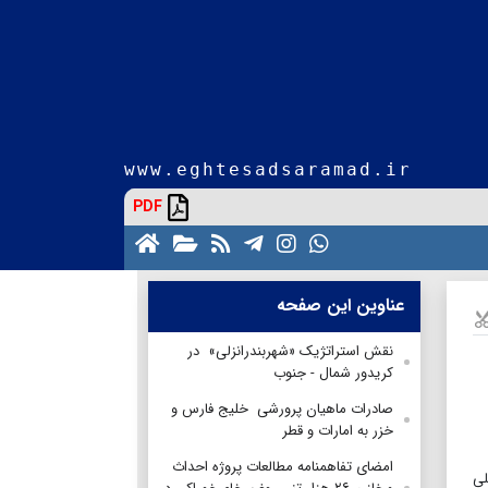
www.eghtesadsaramad.ir
PDF
عناوین این صفحه
نقش استراتژیک «شهربندرانزلی» در
کریدور شمال - جنوب
صادرات ماهیان پرورشی خلیج فارس و
خزر به امارات و قطر
امضای تفاهمنامه مطالعات پروژه احداث
لی