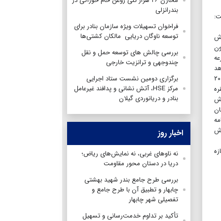
مخازن ۲۶ هزار تنی روغن خام خوراکی در
بندرانزلی
ت:
فراخوان تسهیلات ویژه سازمان بنادر برای
توسعه ناوگان دریایی مالکان کشتی‌ها
زرعه جدید پرورش
نون
بررسی چالش های توسعه حمل و نقل
ئول در سازمان شیلات ایران، ادامه داد: با این ۳۰ مزرعه
چندوجهی و ترانزیت خارجی
اهد
ود در خصوص میزان ذخیره سازی در مزارع پرورش ماهی در دریا، تصریح کرد: بیش از ۶ میلیون و ۲۰۰
برگزاری دومین نشست ستاد اجرایی
مرکز HSE، آتش نشانی و پدافند غیرعامل
۱ ذخیره سازی شده است.وی در ادامه گفته‌های خود از صدور ۳۰۲ فقره
بنادر و دریانوردی گیلان
 طرح پرورش
 تُن در هفت استان
مه
رش
اخبار روز
زه
نه ناوهای غربی، نه نمایش‌های ریاض؛
دریا در دستان محور مقاومت
بررسی طرح جامع بندر شهید بهشتی
چابهار و تطبیق آن با طرح جامع و
تفصیلی شهر چابهار
تأکید بر تداوم خدمت‌رسانی و تسهیل