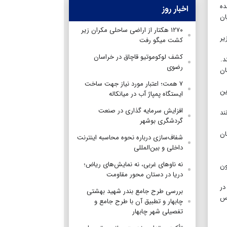
 ۱۲۰ بار مشاهده شده
اخبار روز
ارچیان
۱۲۷۰ هکتار از اراضی ساحلی مکران زیر
ی از آن‌ها در در عمق ۶۷۰۰ متری زیر
کشت میگو رفت
کشف لوکوموتیو قاچاق در خراسان
د.
رضوی
ان
۷ همت؛ اعتبار مورد نیاز جهت ساخت
ین
ایستگاه پمپاژ آب در میانکاله
افزایش سرمایه گذاری در صنعت
ند
گردشگری بوشهر
ان
شفاف‌سازی درباره نحوه محاسبه اینترنت
داخلی و بین‌المللی
نه ناوهای غربی، نه نمایش‌های ریاض؛
ون
دریا در دستان محور مقاومت
در
بررسی طرح جامع بندر شهید بهشتی
وس
چابهار و تطبیق آن با طرح جامع و
تفصیلی شهر چابهار