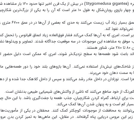
به گزارش اقتصادسرآمد، عروس دریایی «شبح‌وار غول‌پیکر» (Stygiomedusa gigantea) در بیش از یک قرن اخیر تنها حدود
است. این عروس دریایی دارای کلاهکی به قطر ۱ متر و چهار بازوی روبان‌شکل به طول ۱۰ متر است که آن را به یکی از بزرگ‌ترین شک
بنابر گزارش ایلنا به نقل از یورونیوز ، این موجودات در عمق بسیار زیاد آب زیست می‌کنند به حدی که بعض
ی‌تواند نفوذ کند.
است، امری که به آن‌ها کمک می‌کند فشار فوق‌العاده زیاد اعماق اقیانوس را تحمل کنن
ب جنوب موفق به مشاهده این موجودات در سه موقعیت جداگانه شدند. تصاویر و ویدئوها نش
ند.
اند باعث شود طعمه‌ها به سطح نزدیک‌تر شوند، امری که ممکن است دلیل حضور ا
 شاخک‌های نیش‌دار استفاده نمی‌کند. آن‌ها بازوهای بلند خود را دور طعمه‌هایی مان
 به سمت دهان خود می‌برند.
ه‌زا است. نوزادان در داخل مادر رشد می‌کنند و سپس از داخل کلاهک جدا شده و از ده
‌رنگ از خود ساطع می‌کنند که ناشی از واکنش‌های شیمیایی طبیعی بدنشان است.
ای ارتباط، گمراه کردن شکارچیان، جذب طعمه یا جفت‌گیری باشد. با این حال چ
سیار کم است و به پنهان شدن آن‌ها کمک می‌کند.
می‌توانند به محافظت از موجودات کوچکتر کمک کنند. محققان در یکی از مأموریت‌ها 
یر این عروس دریایی پناه گرفته‌اند. در مقابل، این ماهی‌ها به تمیز کردن بدن عر